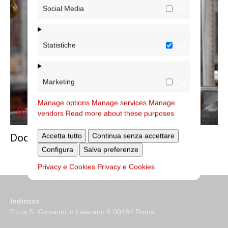
Social Media
Statistiche
Marketing
Manage options
Manage services
Manage
vendors
Read more about these purposes
Accetta tutto
Continua senza accettare
Documenti Cardinale Vicario 2023
Configura
Salva preferenze
Privacy e Cookies
Privacy e Cookies
Indirizzo
P.zza S. Giovanni in Laterano 6 00184 Roma