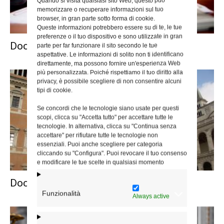
Quando si visita qualsiasi sito Web, questo può
memorizzare o recuperare informazioni sul tuo
browser, in gran parte sotto forma di cookie.
Queste informazioni potrebbero essere su di te, le tue
preferenze o il tuo dispositivo e sono utilizzate in gran
Documenti Cancelleria 2023
parte per far funzionare il sito secondo le tue
aspettative. Le informazioni di solito non ti identificano
direttamente, ma possono fornire un'esperienza Web
più personalizzata. Poiché rispettiamo il tuo diritto alla
privacy, è possibile scegliere di non consentire alcuni
tipi di cookie.
Se concordi che le tecnologie siano usate per questi
scopi, clicca su "Accetta tutto" per accettare tutte le
tecnologie. In alternativa, clicca su "Continua senza
accettare" per rifiutare tutte le tecnologie non
essenziali. Puoi anche scegliere per categoria
cliccando su "Configura". Puoi revocare il tuo consenso
e modificare le tue scelte in qualsiasi momento
Documenti Diocesi 2023
Funzionalità
Always active