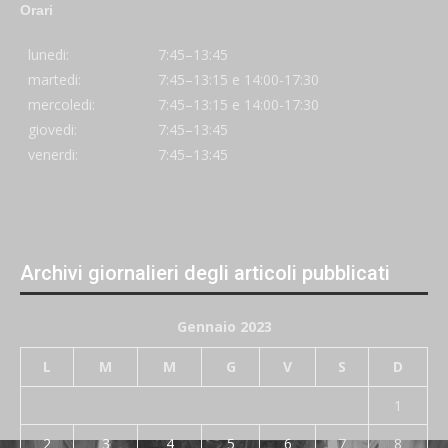
Orari
lunedi:
7:45–13:45
martedi:
7:45–13:15 e 14:00-17:30
mercoledi:
7:45–13:15 e 14:00-17:30
giovedi:
7:45–13:45
venerdi:
7:45–13:45
Archivi giornalieri degli articoli pubblicati
Gennaio 2023
L
M
M
G
V
S
D
1
2
3
4
5
6
7
8