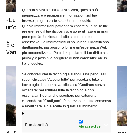
Quando si visita qualsiasi sito Web, questo può
memorizzare o recuperare informazioni sul tuo
«La Quaresima è l’occasione di
browser, in gran parte sotto forma di cookie.
un’operazione di verità e di libertà»
Queste informazioni potrebbero essere su di te, le tue
preferenze o il tuo dispositivo e sono utilizzate in gran
parte per far funzionare il sito secondo le tue
aspettative. Le informazioni di solito non ti identificano
È entrata nella luce della Resurrezione
direttamente, ma possono fornire un'esperienza Web
Vanna, mamma di don Federico...
più personalizzata. Poiché rispettiamo il tuo diritto alla
privacy, è possibile scegliere di non consentire alcuni
tipi di cookie.
Se concordi che le tecnologie siano usate per questi
scopi, clicca su "Accetta tutto" per accettare tutte le
tecnologie. In alternativa, clicca su "Continua senza
accettare" per rifiutare tutte le tecnologie non
essenziali. Puoi anche scegliere per categoria
cliccando su "Configura". Puoi revocare il tuo consenso
e modificare le tue scelte in qualsiasi momento
Funzionalità
Always active