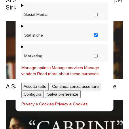
Ai Santi Fabiano e Venanzio la preghiera per
Siria e Turchia
Social Media
Statistiche
Marketing
Manage options
Manage services
Manage
vendors
Read more about these purposes
A San Pio X incontro con Cartabia e Forte
Accetta tutto
Continua senza accettare
Configura
Salva preferenze
Privacy e Cookies
Privacy e Cookies