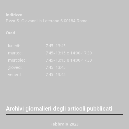
Indirizzo
P.zza S. Giovanni in Laterano 6 00184 Roma
Orari
lunedi:
7:45–13:45
martedi:
7:45–13:15 e 14:00-17:30
mercoledi:
7:45–13:15 e 14:00-17:30
giovedi:
7:45–13:45
venerdi:
7:45–13:45
Archivi giornalieri degli articoli pubblicati
Febbraio 2023