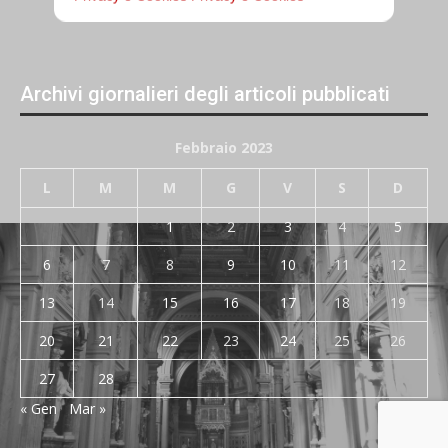
Archivi giornalieri degli articoli pubblicati
Febbraio 2023
L
M
M
G
V
S
D
1
2
3
4
5
6
7
8
9
10
11
12
13
14
15
16
17
18
19
20
21
22
23
24
25
26
27
28
« Gen
Mar »