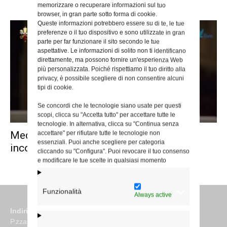
memorizzare o recuperare informazioni sul tuo
browser, in gran parte sotto forma di cookie.
Queste informazioni potrebbero essere su di te, le tue
preferenze o il tuo dispositivo e sono utilizzate in gran
parte per far funzionare il sito secondo le tue
aspettative. Le informazioni di solito non ti identificano
direttamente, ma possono fornire un'esperienza Web
più personalizzata. Poiché rispettiamo il tuo diritto alla
privacy, è possibile scegliere di non consentire alcuni
tipi di cookie.
Se concordi che le tecnologie siano usate per questi
scopi, clicca su "Accetta tutto" per accettare tutte le
tecnologie. In alternativa, clicca su "Continua senza
Meditazione in occasione del quarto
accettare" per rifiutare tutte le tecnologie non
essenziali. Puoi anche scegliere per categoria
incontro quaresimale ’23
cliccando su "Configura". Puoi revocare il tuo consenso
e modificare le tue scelte in qualsiasi momento
Funzionalità
Always active
Indirizzo
P.zza S. Giovanni in Laterano 6 00184 Roma