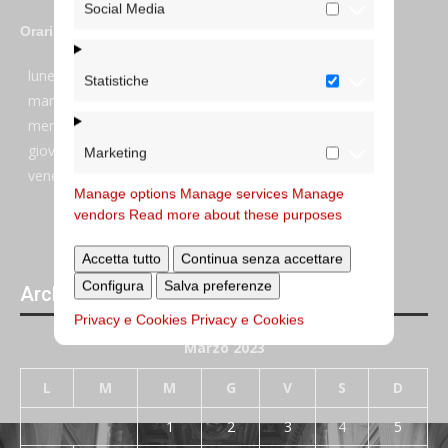
Social Media
Orari
lunedi:
7:45–13:45
Statistiche
martedi:
7:45–13:15 e 14:00-17:30
mercoledi:
7:45–13:15 e 14:00-17:30
giovedi:
7:45–13:45
Marketing
venerdi:
7:45–13:45
Manage options
Manage services
Manage
vendors
Read more about these purposes
Accetta tutto
Continua senza accettare
Configura
Salva preferenze
Archivi giornalieri degli articoli pubblicati
Privacy e Cookies
Privacy e Cookies
Marzo 2023
L
M
M
G
V
S
D
1
2
3
4
5