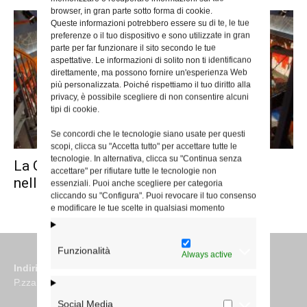
browser, in gran parte sotto forma di cookie.
Queste informazioni potrebbero essere su di te, le tue
preferenze o il tuo dispositivo e sono utilizzate in gran
parte per far funzionare il sito secondo le tue
aspettative. Le informazioni di solito non ti identificano
direttamente, ma possono fornire un'esperienza Web
più personalizzata. Poiché rispettiamo il tuo diritto alla
privacy, è possibile scegliere di non consentire alcuni
tipi di cookie.
Se concordi che le tecnologie siano usate per questi
scopi, clicca su "Accetta tutto" per accettare tutte le
tecnologie. In alternativa, clicca su "Continua senza
La Giornata delle comunicazioni sociali
accettare" per rifiutare tutte le tecnologie non
nella diocesi di Roma
essenziali. Puoi anche scegliere per categoria
cliccando su "Configura". Puoi revocare il tuo consenso
e modificare le tue scelte in qualsiasi momento
Funzionalità
Always active
Indirizzo
P.zza S. Giovanni in Laterano 6 00184 Roma
Social Media