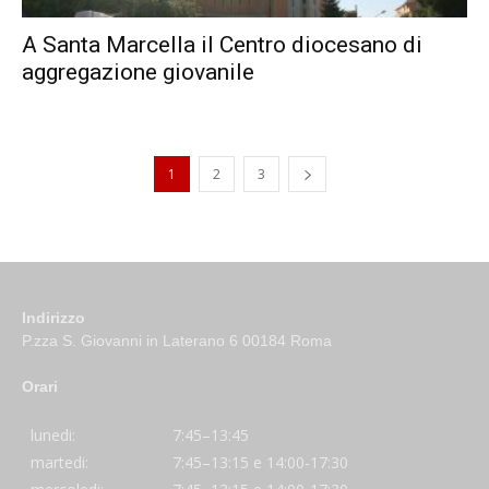
A Santa Marcella il Centro diocesano di
aggregazione giovanile
1
2
3
Indirizzo
P.zza S. Giovanni in Laterano 6 00184 Roma
Orari
lunedi:
7:45–13:45
martedi:
7:45–13:15 e 14:00-17:30