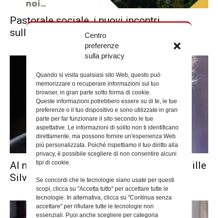
Pastorale sociale, i nuovi incontri
sull’ecologia integrale
Centro
preferenze
sulla privacy
Quando si visita qualsiasi sito Web, questo può
memorizzare o recuperare informazioni sul tuo
browser, in gran parte sotto forma di cookie.
Queste informazioni potrebbero essere su di te, le tue
preferenze o il tuo dispositivo e sono utilizzate in gran
parte per far funzionare il sito secondo le tue
aspettative. Le informazioni di solito non ti identificano
direttamente, ma possono fornire un'esperienza Web
più personalizzata. Poiché rispettiamo il tuo diritto alla
privacy, è possibile scegliere di non consentire alcuni
tipi di cookie.
Al maestro Nicola Piovani il Premio Achille
Silvestrini 2024
Se concordi che le tecnologie siano usate per questi
scopi, clicca su "Accetta tutto" per accettare tutte le
tecnologie. In alternativa, clicca su "Continua senza
accettare" per rifiutare tutte le tecnologie non
essenziali. Puoi anche scegliere per categoria