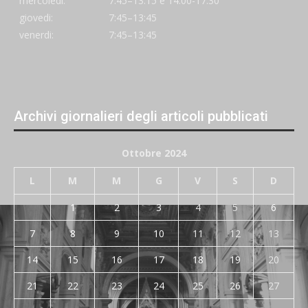
mercoledi:
7:45–13:15 e 14:00-17:30
giovedi:
7:45–13:45
venerdi:
7:45–13:45
Archivi giornalieri degli articoli pubblicati
Ottobre 2024
L
M
M
G
V
S
D
1
2
3
4
5
6
7
8
9
10
11
12
13
14
15
16
17
18
19
20
21
22
23
24
25
26
27