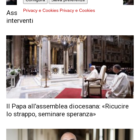
Privacy e Cookies
Privacy e Cookies
Assemblea diocesana: tutti i testi degli
interventi
Il Papa all’assemblea diocesana: «Ricucire
lo strappo, seminare speranza»