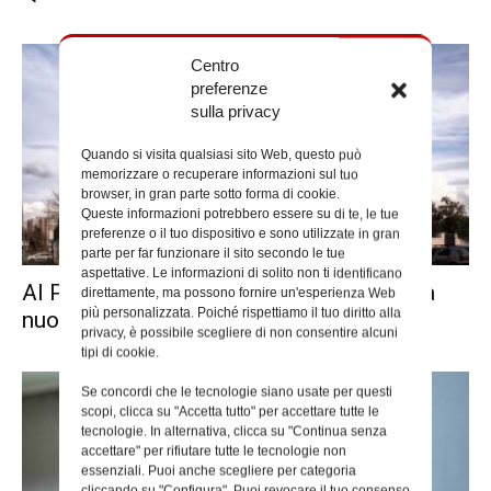
Centro
preferenze
sulla privacy
Quando si visita qualsiasi sito Web, questo può
memorizzare o recuperare informazioni sul tuo
browser, in gran parte sotto forma di cookie.
Queste informazioni potrebbero essere su di te, le tue
preferenze o il tuo dispositivo e sono utilizzate in gran
parte per far funzionare il sito secondo le tue
aspettative. Le informazioni di solito non ti identificano
Al Polo della Carità “Don Pino Puglisi” la
direttamente, ma possono fornire un'esperienza Web
più personalizzata. Poiché rispettiamo il tuo diritto alla
nuova sede di...
privacy, è possibile scegliere di non consentire alcuni
tipi di cookie.
Se concordi che le tecnologie siano usate per questi
scopi, clicca su "Accetta tutto" per accettare tutte le
tecnologie. In alternativa, clicca su "Continua senza
accettare" per rifiutare tutte le tecnologie non
essenziali. Puoi anche scegliere per categoria
cliccando su "Configura". Puoi revocare il tuo consenso