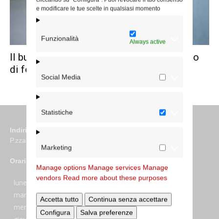
e modificare le tue scelte in qualsiasi momento
Funzionalità
Always active
Il business delle armi: se ne parla al corso
di formazione...
Social Media
Statistiche
Indirizzo
P.zza S. Giovanni in Laterano 6 00184 Roma
Marketing
Orari
Manage options
Manage services
Manage
vendors
Read more about these purposes
lunedi:
7:45–13:45
martedi:
7:45–13:15 e 14:00-17:30
Accetta tutto
Continua senza accettare
mercoledi:
7:45–13:15 e 14:00-17:30
Configura
Salva preferenze