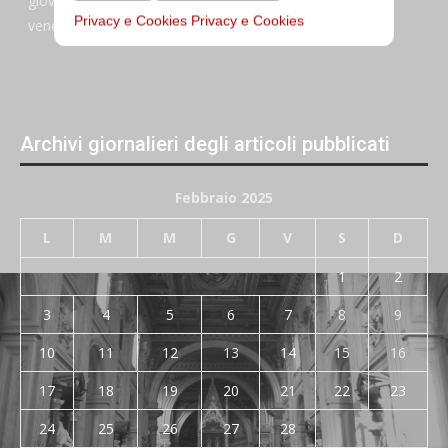
giovedi:
7:45–13:45
Privacy e Cookies
Privacy e Cookies
venerdi:
7:45–13:45
Archivi giornalieri degli articoli pubblicati
Febbraio 2025
L
M
M
G
V
S
D
1
2
3
4
5
6
7
8
9
10
11
12
13
14
15
16
17
18
19
20
21
22
23
24
25
26
27
28