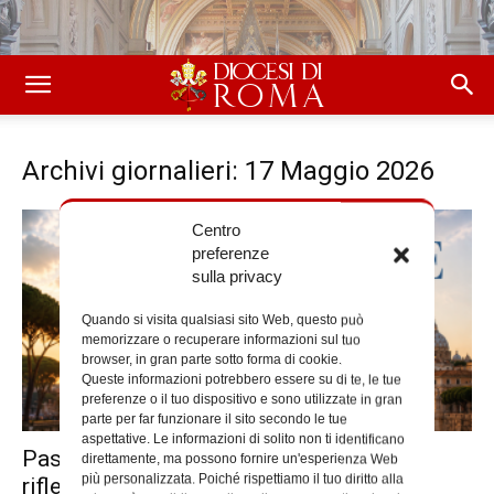
Archivi giornalieri: 17 Maggio 2026
Centro
preferenze
sulla privacy
Quando si visita qualsiasi sito Web, questo può
memorizzare o recuperare informazioni sul tuo
browser, in gran parte sotto forma di cookie.
Queste informazioni potrebbero essere su di te, le tue
preferenze o il tuo dispositivo e sono utilizzate in gran
parte per far funzionare il sito secondo le tue
aspettative. Le informazioni di solito non ti identificano
Pastorale sociale e Archivio Disarmo
direttamente, ma possono fornire un'esperienza Web
più personalizzata. Poiché rispettiamo il tuo diritto alla
riflettono su pace e nonviolenza