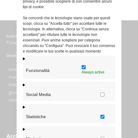
privacy, è possibile scegliere di non consentire alcuni
tipi di cookie.
Se concordi che le tecnologie siano usate per questi
scopi, clicca su "Accetta tutto" per accettare tutte le
tecnologie. In alternativa, clicca su "Continua senza
accettare" per rifiutare tutte le tecnologie non
Indirizzo
essenziali. Puoi anche scegliere per categoria
P.zza S. Giovanni in Laterano 6 00184 Roma
cliccando su "Configura". Puoi revocare il tuo consenso
e modificare le tue scelte in qualsiasi momento
Orari
lunedi:
7:45–13:45
Funzionalità
Always active
martedi:
7:45–13:15 e 14:00-17:30
mercoledi:
7:45–13:15 e 14:00-17:30
giovedi:
7:45–13:45
Social Media
venerdi:
7:45–13:45
Statistiche
Archivi giornalieri degli articoli pubblicati