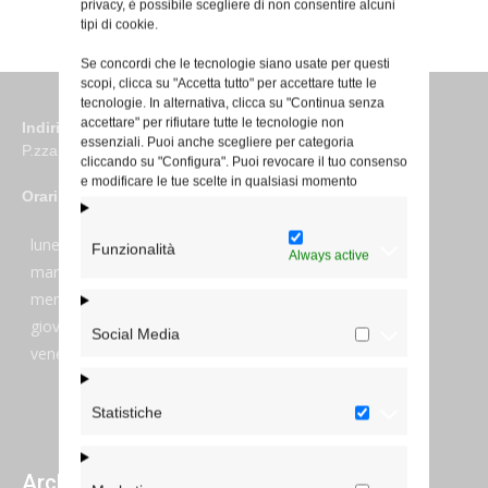
privacy, è possibile scegliere di non consentire alcuni
tipi di cookie.
Se concordi che le tecnologie siano usate per questi
scopi, clicca su "Accetta tutto" per accettare tutte le
tecnologie. In alternativa, clicca su "Continua senza
accettare" per rifiutare tutte le tecnologie non
Indirizzo
essenziali. Puoi anche scegliere per categoria
P.zza S. Giovanni in Laterano 6 00184 Roma
cliccando su "Configura". Puoi revocare il tuo consenso
e modificare le tue scelte in qualsiasi momento
Orari
lunedi:
7:45–13:45
Funzionalità
Always active
martedi:
7:45–13:15 e 14:00-17:30
mercoledi:
7:45–13:15 e 14:00-17:30
giovedi:
7:45–13:45
Social Media
venerdi:
7:45–13:45
Statistiche
Archivi giornalieri degli articoli pubblicati