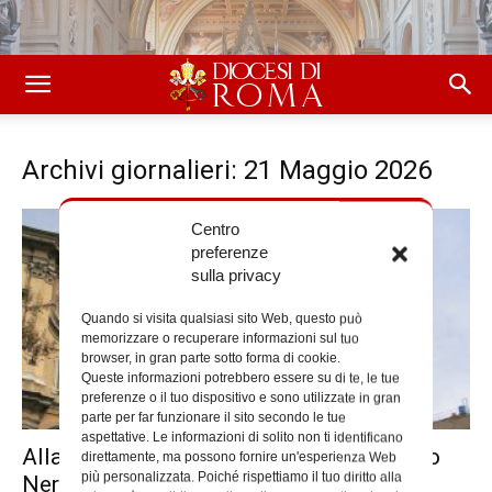
Archivi giornalieri: 21 Maggio 2026
Centro
preferenze
sulla privacy
Quando si visita qualsiasi sito Web, questo può
memorizzare o recuperare informazioni sul tuo
browser, in gran parte sotto forma di cookie.
Queste informazioni potrebbero essere su di te, le tue
preferenze o il tuo dispositivo e sono utilizzate in gran
parte per far funzionare il sito secondo le tue
aspettative. Le informazioni di solito non ti identificano
Alla Chiesa Nuova la Festa di San Filippo
direttamente, ma possono fornire un'esperienza Web
più personalizzata. Poiché rispettiamo il tuo diritto alla
Neri