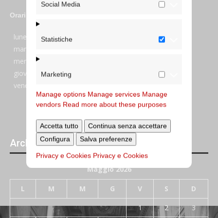
Social Media
Orari
lunedi:
7:45–13:45
Statistiche
martedi:
7:45–13:15 e 14:00-17:30
mercoledi:
7:45–13:15 e 14:00-17:30
giovedi:
7:45–13:45
Marketing
venerdi:
7:45–13:45
Manage options
Manage services
Manage
vendors
Read more about these purposes
Accetta tutto
Continua senza accettare
Configura
Salva preferenze
Archivi giornalieri degli articoli pubblicati
Privacy e Cookies
Privacy e Cookies
Maggio 2026
L
M
M
G
V
S
D
1
2
3