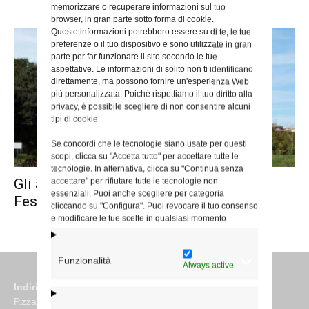
memorizzare o recuperare informazioni sul tuo
browser, in gran parte sotto forma di cookie.
Queste informazioni potrebbero essere su di te, le tue
preferenze o il tuo dispositivo e sono utilizzate in gran
parte per far funzionare il sito secondo le tue
aspettative. Le informazioni di solito non ti identificano
direttamente, ma possono fornire un'esperienza Web
più personalizzata. Poiché rispettiamo il tuo diritto alla
privacy, è possibile scegliere di non consentire alcuni
tipi di cookie.
Se concordi che le tecnologie siano usate per questi
scopi, clicca su "Accetta tutto" per accettare tutte le
tecnologie. In alternativa, clicca su "Continua senza
Gli auguri alla comunità islamica per la
accettare" per rifiutare tutte le tecnologie non
essenziali. Puoi anche scegliere per categoria
Festa di Eid al-Adha
cliccando su "Configura". Puoi revocare il tuo consenso
e modificare le tue scelte in qualsiasi momento
Funzionalità
Always active
Indirizzo
P.zza S. Giovanni in Laterano 6 00184 Roma