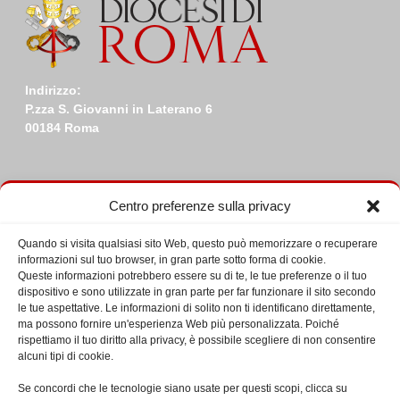
Indirizzo:
P.zza S. Giovanni in Laterano 6
00184 Roma
Centro preferenze sulla privacy
Calendario incontri
Quando si visita qualsiasi sito Web, questo può memorizzare o recuperare
informazioni sul tuo browser, in gran parte sotto forma di cookie.
Queste informazioni potrebbero essere su di te, le tue preferenze o il tuo
Eventi in Maggio 2026
dispositivo e sono utilizzate in gran parte per far funzionare il sito secondo
L
LUNEDÌ
M
MARTEDÌ
M
MERCOLEDÌ
G
GIOVEDÌ
V
VENERDÌ
S
SABATO
D
DOME
le tue aspettative. Le informazioni di solito non ti identificano direttamente,
ma possono fornire un'esperienza Web più personalizzata. Poiché
27
27
28
28
29
29
30
30
1
1
2
2
3
3
rispettiamo il tuo diritto alla privacy, è possibile scegliere di non consentire
alcuni tipi di cookie.
Aprile
Aprile
Aprile
Aprile
Maggio
Maggio
Magg
4
4
5
5
6
6
7
7
8
8
9
9
10
10
2026
2026
2026
2026
2026
2026
2026
Se concordi che le tecnologie siano usate per questi scopi, clicca su
Maggio
Maggio
Maggio
Maggio
Maggio
Maggio
Mag
11
11
12
12
13
13
14
14
15
15
16
16
17
17