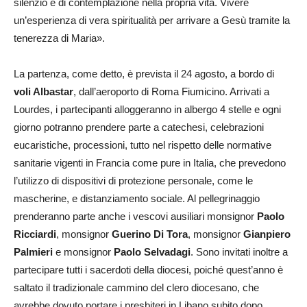
silenzio e di contemplazione nella propria vita. Vivere
un’esperienza di vera spiritualità per arrivare a Gesù tramite la
tenerezza di Maria».
La partenza, come detto, è prevista il 24 agosto, a bordo di
voli Albastar
, dall’aeroporto di Roma Fiumicino. Arrivati a
Lourdes, i partecipanti alloggeranno in albergo 4 stelle e ogni
giorno potranno prendere parte a catechesi, celebrazioni
eucaristiche, processioni, tutto nel rispetto delle normative
sanitarie vigenti in Francia come pure in Italia, che prevedono
l’utilizzo di dispositivi di protezione personale, come le
mascherine, e distanziamento sociale. Al pellegrinaggio
prenderanno parte anche i vescovi ausiliari monsignor
Paolo
Ricciardi
, monsignor
Guerino Di Tora
, monsignor
Gianpiero
Palmieri
e monsignor
Paolo Selvadagi
. Sono invitati inoltre a
partecipare tutti i sacerdoti della diocesi, poiché quest’anno è
saltato il tradizionale cammino del clero diocesano, che
avrebbe dovuto portare i presbiteri in Libano subito dopo