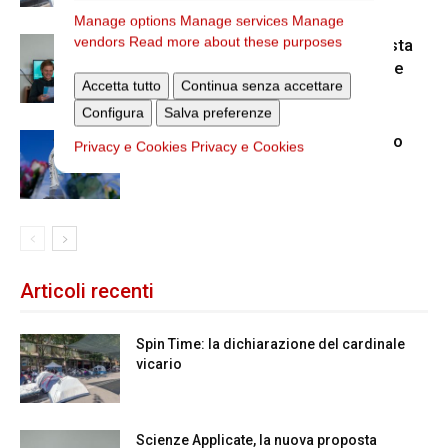
Manage options
Manage services
Manage
vendors
Read more about these purposes
Scienze Applicate, la nuova proposta
dell’Istituto Paritario Sant’Apollinare
Accetta tutto
Continua senza accettare
Configura
Salva preferenze
Dal 28 al 31 agosto il pellegrinaggio
Privacy e Cookies
Privacy e Cookies
diocesano a Lourdes
Articoli recenti
Spin Time: la dichiarazione del cardinale
vicario
Scienze Applicate, la nuova proposta