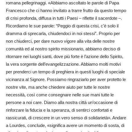
romana pellegrinaggi. «Abbiamo ascoltato le parole di Papa
Francesco che ci hanno invitato a trarre frutto da questo tempo
di crisi profonda, diffusa in tutti i Paesi – riflette il sacerdote –.
Ricordiamo le sue parole: “Peggio di questa crisi, c’è solo il
dramma di sprecarla, chiudendoci in noi stessi”. Proprio per
non chiuderci, per dare nuovo vigore alla vita delle nostre
comunità ed al nostro spirito missionario, abbiamo deciso di
ritornare nei luoghi santi, dove più forte è l’azione dello Spirito,
la vera sorgente dell’evangelizzazione. Abbiamo molti motivi
per prenderci un tempo di preghiera in questi luoghi di speciale
vicinanza al Signore. Possiamo ringraziarlo per aver protetto le
nostre vite, ma anche chiedere aiuto per tutte le nostre
necessità, così come consegnare nelle sue mani tutte le
persone a noi care. Diamo alla nostra città un’occasione di
rinforzare la fiducia e la speranza, di sentirci confortati e
rassicurati, di crescere in un vero senso di solidarietà». Andare
a Lourdes, conclude, «significa avere un momento di sosta, di