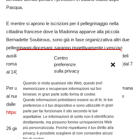
Pasqua.
E mentre si aprono le iscrizioni per il pellegrinaggio nella
cittadina francese dove la Madonna apparve alla piccola
Bernadette Soubirous, sono già in fase organizzativa altri due
pellegrinaggi diocesani: saranno rispettivamente i vescovi
ausiliari Guerino Di Tora e Daniele Libanori a condurre i fedeli
Centro
romani in
Terra Santa
e a
Fatima
, nei mesi di settembre (dal 7
preferenze
sulla privacy
al 14) e di ottobre (dall’11 al 14).
Quando si visita qualsiasi sito Web, questo può
Per ulteriori informazioni e iscrizioni, contattare l’Opera romana
memorizzare o recuperare informazioni sul tuo
browser, in gran parte sotto forma di cookie.
al numero 06.698961 (dal lunedì al venerdì dalle 9 alle 13 e
Queste informazioni potrebbero essere su di te, le tue
dalle 14 alle 17.30) oppure consultare il sito
preferenze o il tuo dispositivo e sono utilizzate in gran
parte per far funzionare il sito secondo le tue
https://www.operaromanapellegrinaggi.org/it
.
aspettative. Le informazioni di solito non ti identificano
direttamente, ma possono fornire un'esperienza Web
più personalizzata. Poiché rispettiamo il tuo diritto alla
26 giugno 2020
privacy, è possibile scegliere di non consentire alcuni
tipi di cookie.