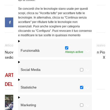
Se concordi che le tecnologie siano usate per questi
scopi, clicca su "Accetta tutto" per accettare tutte le
tecnologie. In alternativa, clicca su "Continua senza
accettare" per rifiutare tutte le tecnologie non
essenziali. Puoi anche scegliere per categoria
cliccando su "Configura". Puoi revocare il tuo consenso
e modificare le tue scelte in qualsiasi momento
Articolo precedente
Articolo successivo
Funzionalità
Nuovi vicari parrocchiali in
Cineforum all’aperto a San Pio
Always active
sedici comunità
X
Social Media
ARTICOLI CORRELATI
DELLO STESSO AUTORE
Statistiche
Spin Time: la dichiarazione del
cardinale vicario
Marketing