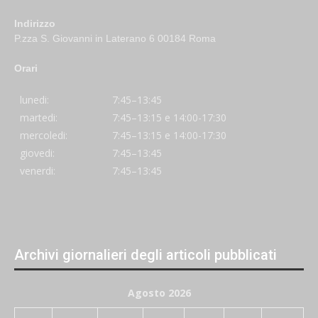
Indirizzo
P.zza S. Giovanni in Laterano 6 00184 Roma
Orari
lunedi:
7:45–13:45
martedi:
7:45–13:15 e 14:00-17:30
mercoledi:
7:45–13:15 e 14:00-17:30
giovedi:
7:45–13:45
venerdi:
7:45–13:45
Archivi giornalieri degli articoli pubblicati
Agosto 2026