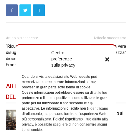
Articolo precedente
Articolo successivo
“Ricucire lo strappo: oltre le
Il motu proprio “La vera
disuguaglianze”. Assemblea
bellezza”
Centro
diocesana con Papa
preferenze
Francesco
sulla privacy
Quando si visita qualsiasi sito Web, questo può
memorizzare o recuperare informazioni sul tuo
ARTICOLI CORRELATI
browser, in gran parte sotto forma di cookie.
Queste informazioni potrebbero essere su di te, le tue
DELLO STESSO AUTORE
preferenze o il tuo dispositivo e sono utilizzate in gran
parte per far funzionare il sito secondo le tue
aspettative. Le informazioni di solito non ti identificano
A San Carlo al Corso mostra di Mcl sui
direttamente, ma possono fornire un'esperienza Web
senza dimora
più personalizzata. Poiché rispettiamo il tuo diritto alla
privacy, è possibile scegliere di non consentire alcuni
tipi di cookie.