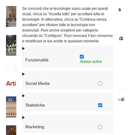
Il nuovo accesso alla cripta di Santa
Se concordi che le tecnologie siano usate per questi
scopi, clicca su "Accetta tutto" per accettare tutte le
Prisca
tecnologie. In alternativa, clicca su "Continua senza
accettare" per rifiutare tutte le tecnologie non
essenziali. Puoi anche scegliere per categoria
cliccando su "Configura". Puoi revocare il tuo consenso
Us Acli Roma, cominciato il torneo di
e modificare le tue scelte in qualsiasi momento
calcio a 5 con le parrocchie
Funzionalità
Always active
Articoli recenti
Social Media
Chiusura estiva degli Uffici del Vicariato di
Statistiche
Roma
Marketing
La Madonna della Neve a Santa Maria
Maggiore