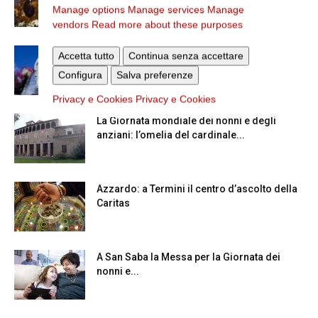
Manage options
Manage services
Manage
vendors
Read more about these purposes
Dal 28 al 31 agosto il pellegrinaggio
Accetta tutto
Continua senza accettare
diocesano a Lourdes
Configura
Salva preferenze
Privacy e Cookies
Privacy e Cookies
La Giornata mondiale dei nonni e degli
anziani: l’omelia del cardinale...
Azzardo: a Termini il centro d’ascolto della
Caritas
A San Saba la Messa per la Giornata dei
nonni e...