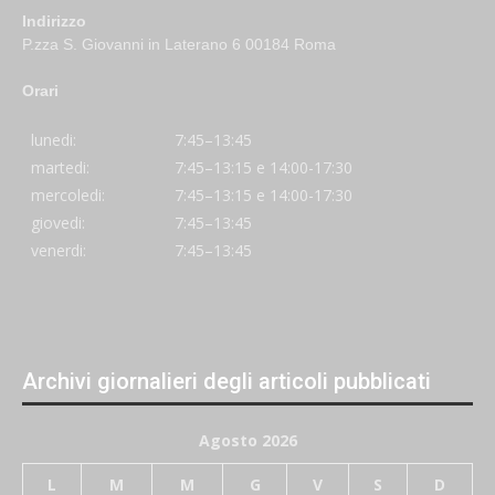
Indirizzo
P.zza S. Giovanni in Laterano 6 00184 Roma
Orari
lunedi:
7:45–13:45
martedi:
7:45–13:15 e 14:00-17:30
mercoledi:
7:45–13:15 e 14:00-17:30
giovedi:
7:45–13:45
venerdi:
7:45–13:45
Archivi giornalieri degli articoli pubblicati
Agosto 2026
L
M
M
G
V
S
D