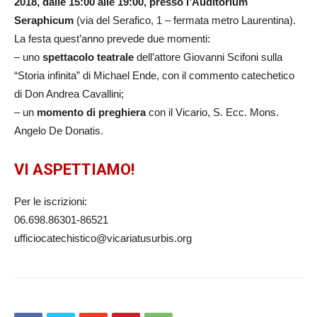
2018, dalle 15:00 alle 19:00, presso l’Auditorium
Seraphicum
(via del Serafico, 1 – fermata metro Laurentina).
La festa quest’anno prevede due momenti:
– uno
spettacolo teatrale
dell’attore Giovanni Scifoni sulla
“Storia infinita” di Michael Ende, con il commento catechetico
di Don Andrea Cavallini;
– un
momento di preghiera
con il Vicario, S. Ecc. Mons.
Angelo De Donatis.
VI ASPETTIAMO!
Per le iscrizioni:
06.698.86301-86521
ufficiocatechistico@vicariatusurbis.org