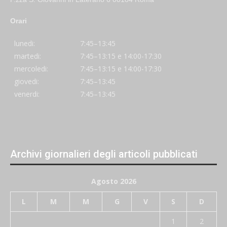
Orari
lunedi:
7:45–13:45
martedi:
7:45–13:15 e 14:00-17:30
mercoledi:
7:45–13:15 e 14:00-17:30
giovedi:
7:45–13:45
venerdi:
7:45–13:45
Archivi giornalieri degli articoli pubblicati
Agosto 2026
L
M
M
G
V
S
D
1
2