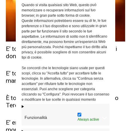
Quando si visita qualsiasi sito Web, questo può
memorizzare o recuperare informazioni sul tuo
browser, in gran parte sotto forma di cookie.
Queste informazioni potrebbero essere su di te, le tue
preferenze o il tuo dispositivo e sono utilizzate in gran
parte per far funzionare il sito secondo le tue
aspettative. Le informazioni di solito non ti identificano
direttamente, ma possono fornire un'esperienza Web
più personalizzata. Poiché rispettiamo il tuo diritto alla
E’ tornato alla Casa del Padre Ivo, papà di
privacy, è possibile scegliere di non consentire alcuni
don Leonardo...
tipi di cookie.
Se concordi che le tecnologie siano usate per questi
E’ tornata alla casa del Padre Anna, la
scopi, clicca su "Accetta tutto" per accettare tutte le
tecnologie. In alternativa, clicca su "Continua senza
mamma del diacono...
accettare" per rifiutare tutte le tecnologie non
essenziali. Puoi anche scegliere per categoria
cliccando su "Configura". Puoi revocare il tuo consenso
È tornato alla casa del Padre don Roberto
e modificare le tue scelte in qualsiasi momento
Terenzi
Funzionalità
Always active
E’ entrato nella luce della Resurrezione
monsignor Pietro De Felice