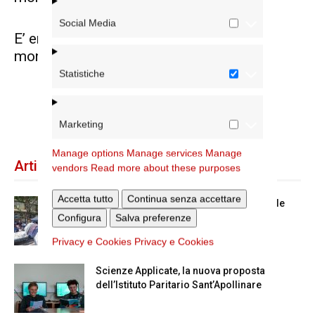
Social Media
E’ entrato nella luce della Resurrezione
monsignor Luigi Conti
Statistiche
4
5
6
Marketing
Manage options
Manage services
Manage
Articoli recenti
vendors
Read more about these purposes
Accetta tutto
Continua senza accettare
Spin Time: la dichiarazione del cardinale
vicario
Configura
Salva preferenze
Privacy e Cookies
Privacy e Cookies
Scienze Applicate, la nuova proposta
dell’Istituto Paritario Sant’Apollinare