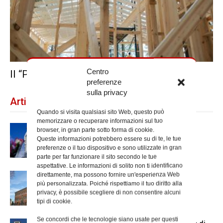
Centro
Il “Programma nuove chiese”
preferenze
sulla privacy
Articoli recenti
Quando si visita qualsiasi sito Web, questo può
memorizzare o recuperare informazioni sul tuo
Dal 28 al 31 agosto il pellegrinaggio
browser, in gran parte sotto forma di cookie.
diocesano a Lourdes
Queste informazioni potrebbero essere su di te, le tue
preferenze o il tuo dispositivo e sono utilizzate in gran
parte per far funzionare il sito secondo le tue
aspettative. Le informazioni di solito non ti identificano
direttamente, ma possono fornire un'esperienza Web
Nuove nomine nella diocesi di Roma
più personalizzata. Poiché rispettiamo il tuo diritto alla
privacy, è possibile scegliere di non consentire alcuni
tipi di cookie.
Se concordi che le tecnologie siano usate per questi