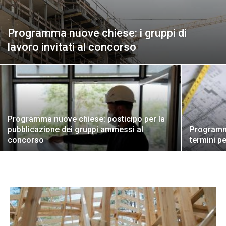
Programma nuove chiese: i gruppi di
lavoro invitati al concorso
Programma nuove chiese: posticipo per la
pubblicazione dei gruppi ammessi al
Programma
concorso
termini p