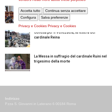
Dichiarazione di Roma, l’intervento del
Accetta tutto
Continua senza accettare
cardinale Reina in Campidoglio
Configura
Salva preferenze
Privacy e Cookies
Privacy e Cookies
Colletta per il Venezuela, la lettera del
cardinale Reina
La Messa in suffragio del cardinale Ruini nel
trigesimo della morte
Indirizzo
P.zza S. Giovanni in Laterano 6 00184 Roma