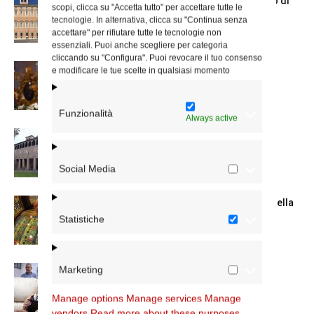
Chiusura estiva degli Uffici del Vicariato di
scopi, clicca su "Accetta tutto" per accettare tutte le
Roma
tecnologie. In alternativa, clicca su "Continua senza
accettare" per rifiutare tutte le tecnologie non
essenziali. Puoi anche scegliere per categoria
cliccando su "Configura". Puoi revocare il tuo consenso
La Madonna della Neve a Santa Maria
e modificare le tue scelte in qualsiasi momento
Maggiore
Funzionalità
Always active
La Giornata mondiale dei nonni e degli
anziani: l’omelia del cardinale...
Social Media
Azzardo: a Termini il centro d’ascolto della
Caritas
Statistiche
Marketing
A San Saba la Messa per la Giornata dei
nonni e...
Manage options
Manage services
Manage
vendors
Read more about these purposes