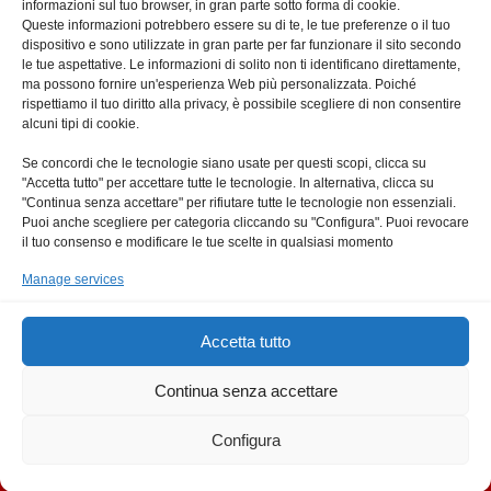
informazioni sul tuo browser, in gran parte sotto forma di cookie.
Queste informazioni potrebbero essere su di te, le tue preferenze o il tuo
dispositivo e sono utilizzate in gran parte per far funzionare il sito secondo
le tue aspettative. Le informazioni di solito non ti identificano direttamente,
ma possono fornire un'esperienza Web più personalizzata. Poiché
rispettiamo il tuo diritto alla privacy, è possibile scegliere di non consentire
alcuni tipi di cookie.
Click su 'Sono Consapevole' per abilitare
Se concordi che le tecnologie siano usate per questi scopi, clicca su
Facebook
"Accetta tutto" per accettare tutte le tecnologie. In alternativa, clicca su
"Continua senza accettare" per rifiutare tutte le tecnologie non essenziali.
Sono Consapevole
Puoi anche scegliere per categoria cliccando su "Configura". Puoi revocare
il tuo consenso e modificare le tue scelte in qualsiasi momento
Manage services
Accetta tutto
Continua senza accettare
Privacy
Configura
Copyright © Diaconato di Roma |
Diocesi di Roma