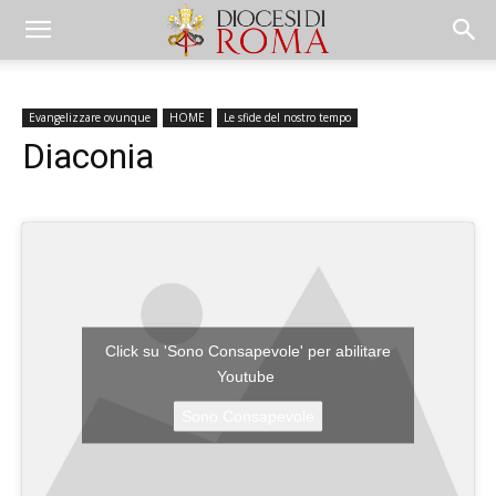
Evangelizzare ovunque
HOME
Le sfide del nostro tempo
Diaconia
Click su 'Sono Consapevole' per abilitare
Youtube
Sono Consapevole