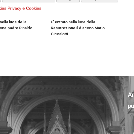
STESSO AUTORE
kies
Privacy e Cookies
 nella luce della
E’ entrato nella luce della
one padre Rinaldo
Resurrezione il diacono Mario
Ciccalotti
Ar
pu