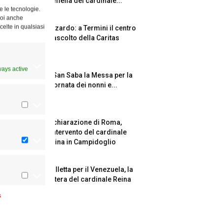
l’omelia del cardinale...
e le tecnologie.
Puoi anche
celte in qualsiasi
Azzardo: a Termini il centro
d’ascolto della Caritas
ways active
A San Saba la Messa per la
Giornata dei nonni e...
Dichiarazione di Roma,
l’intervento del cardinale
Reina in Campidoglio
Colletta per il Venezuela, la
lettera del cardinale Reina
s