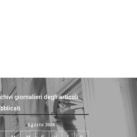
chivi giornalieri degli articoli
bblicati
Agosto 2026
L
M
M
G
V
S
D