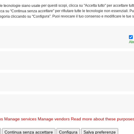
di Sant’Agostino a Pietramelara (CE)
e tecnologie siano usate per questi scopi, clicca su "Accetta tutto" per accettare tutt
licca su "Continua senza accettare" per rifiutare tutte le tecnologie non essenziali. 
egoria cliccando su "Configura". Puoi revocare il tuo consenso e modificare le tue s
22 ottobre 2021
Al
Articolo successivo
o
É ritornato alla casa del Padre Don Milton
Mauro Vera Roa
ns
Manage services
Manage vendors
Read more about these purpose
Continua senza accettare
Configura
Salva preferenze