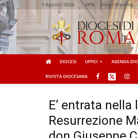
7 Agosto 2026
VPN
Smart Working
DIOCESI
DI
ROMA
DIOCESI
UFFICI
AGENDA DI
RIVISTA DIOCESANA
E’ entrata nella 
Resurrezione M
don Giuseppe 