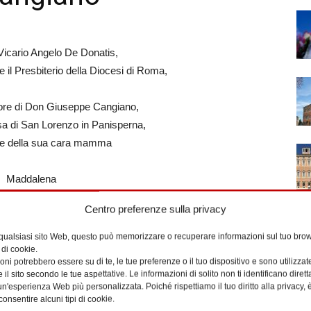
 Vicario Angelo De Donatis,
e il Presbiterio della Diocesi di Roma,
olore di Don Giuseppe Cangiano,
sa di San Lorenzo in Panisperna,
te della sua cara mamma
Maddalena
di anni 95
Centro preferenze sulla privacy
re di suffragio, invocano Dio Padre,
 qualsiasi sito Web, questo può memorizzare o recuperare informazioni sul tuo brow
 di cookie.
rdia, perché conceda a Maddalena
ni potrebbero essere su di te, le tue preferenze o il tuo dispositivo e sono utilizzat
terna e dia conforto ai suoi familiari.
e il sito secondo le tue aspettative. Le informazioni di solito non ti identificano dire
n'esperienza Web più personalizzata. Poiché rispettiamo il tuo diritto alla privacy, 
consentire alcuni tipi di cookie.
ani, sabato 23 ottobre 2021, alle ore 14.00,