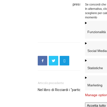
presso la Parrocchia 
Se concordi che l
In alternativa, c
scegliere per cat
momento
Funzionalità
Social Media
Statistiche
Articolo precedente
Marketing
Nel libro di Ricciardi i “particolari” del Vangel
Manage optio
Accetta tutto