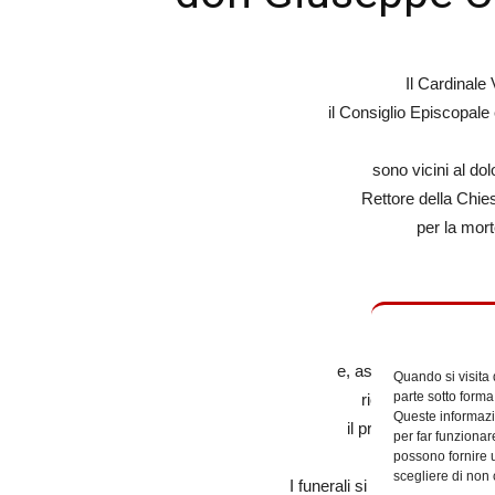
Il Cardinale
il Consiglio Episcopale 
sono vicini al d
Rettore della Chie
per la mor
e, assicurando preghie
Quando si visita
parte sotto forma
ricco di miserico
Queste informazio
il premio della vita e
per far funzionar
possono fornire u
scegliere di non 
I funerali si svolgeranno dom