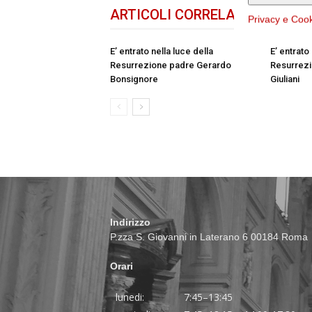
ARTICOLI CORRELATI
DELLO 
Privacy e Coo
E’ entrato nella luce della
E’ entrato
Resurrezione padre Gerardo
Resurrezi
Bonsignore
Giuliani
Indirizzo
P.zza S. Giovanni in Laterano 6 00184 Roma
Orari
lunedi:
7:45–13:45