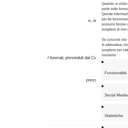
Quando si visita
d
parte sotto forma
Queste informazio
per far funzionar
e, ricordandone il ge
possono fornire u
lo affidano all’
scegliere di non 
e alla pregh
Se concordi che l
invocando la 
In alternativa, c
scegliere per cat
momento
I funerali, presieduti dal Cardinale Vicario
20
Funzionalità
presso il Nuovo Santu
(Via del Sa
Social Media
Statistiche