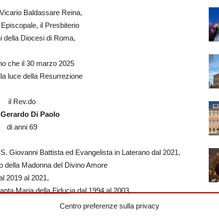
 Vicario Baldassare Reina,
 Episcopale, il Presbiterio
i della Diocesi di Roma,
o che il 30 marzo 2025
lla luce della Resurrezione
il Rev.do
Gerardo Di Paolo
di anni 69
S. Giovanni Battista ed Evangelista in Laterano dal 2021,
io della Madonna del Divino Amore
al 2019 al 2021,
anta Maria della Fiducia dal 1994 al 2003
dal 2009 al 2019,
Centro preferenze sulla privacy
io della Madonna del Divino Amore