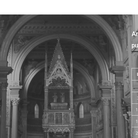
Ar
pu
1
1
2