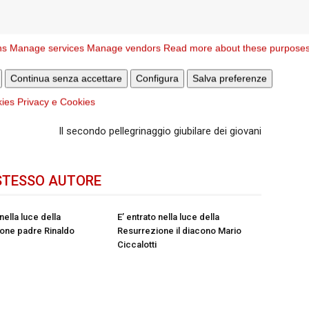
ns
Manage services
Manage vendors
Read more about these purpose
Continua senza accettare
Configura
Salva preferenze
kies
Privacy e Cookies
Articolo successivo
Il secondo pellegrinaggio giubilare dei giovani
STESSO AUTORE
 nella luce della
E’ entrato nella luce della
one padre Rinaldo
Resurrezione il diacono Mario
Ciccalotti