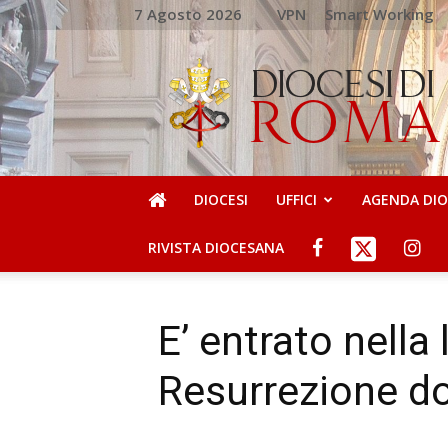
7 Agosto 2026
VPN
Smart Working
DIOCESI
DI
ROMA
DIOCESI
UFFICI
AGENDA DI
RIVISTA DIOCESANA
E’ entrato nella 
Resurrezione d