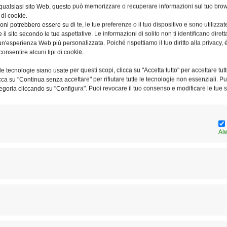
 qualsiasi sito Web, questo può memorizzare o recuperare informazioni sul tuo brow
al 2003 al 2009
 di cookie.
ni potrebbero essere su di te, le tue preferenze o il tuo dispositivo e sono utilizzat
e il sito secondo le tue aspettative. Le informazioni di solito non ti identificano dire
neroso e fecondo servizio pastorale,
n'esperienza Web più personalizzata. Poiché rispettiamo il tuo diritto alla privacy, 
abbraccio misericordioso di Dio
consentire alcuni tipi di cookie.
iera di suffragio dei fedeli,
e tecnologie siano usate per questi scopi, clicca su "Accetta tutto" per accettare tutt
pace e la gioia del Signore.
licca su "Continua senza accettare" per rifiutare tutte le tecnologie non essenziali. 
egoria cliccando su "Configura". Puoi revocare il tuo consenso e modificare le tue s
 Baldassare Reina, si svolgeranno domani, martedì 1° aprile
25, alle ore 15.00
Al
ario della Madonna del Divino Amore
ntuario, 10 – 00134 Roma)