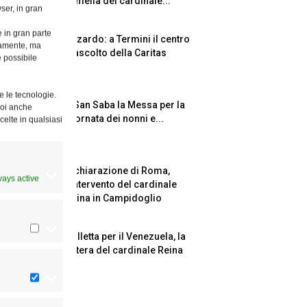
l’omelia del cardinale...
ser, in gran
e in gran parte
Azzardo: a Termini il centro
ttamente, ma
d’ascolto della Caritas
è possibile
e le tecnologie.
A San Saba la Messa per la
Puoi anche
Giornata dei nonni e...
celte in qualsiasi
Dichiarazione di Roma,
ways active
l’intervento del cardinale
Reina in Campidoglio
Colletta per il Venezuela, la
lettera del cardinale Reina