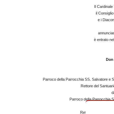
Il Cardinale
il Consiglio
e i Diacon
annuncian
è entrato ne
Don 
Parroco della Parrocchia SS. Salvatore e S
Rettore del Santuar
d
Parroco della Parrocchia S
e 
Rettore del Seminar