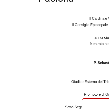
Il Cardinale
il Consiglio Episcopale 
annuncia
è entrato ne
P. Sebast
Giudice Esterno del Trib
Promotore di Gi
della Segna
Sotto-Segretario della Congr