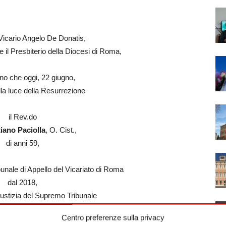
 Vicario Angelo De Donatis,
e il Presbiterio della Diocesi di Roma,
no che oggi, 22 giugno,
lla luce della Resurrezione
il Rev.do
iano Paciolla
, O. Cist.,
di anni 59,
unale di Appello del Vicariato di Roma
dal 2018,
ustizia del Supremo Tribunale
tura Apostolica dal 2019,
Centro preferenze sulla privacy
egazione per gli Istituti di Vita Consacrata