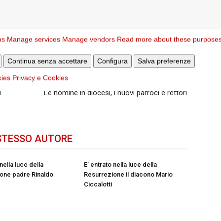
ns
Manage services
Manage vendors
Read more about these purpose
Continua senza accettare
Configura
Salva preferenze
kies
Privacy e Cookies
Articolo successivo
i
Le nomine in diocesi, i nuovi parroci e rettori
STESSO AUTORE
 nella luce della
E’ entrato nella luce della
one padre Rinaldo
Resurrezione il diacono Mario
Ciccalotti