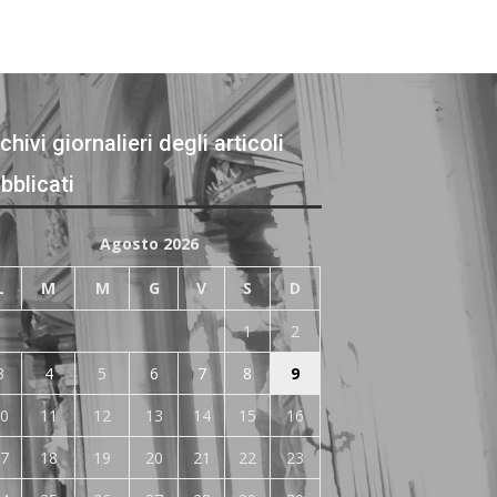
chivi giornalieri degli articoli
bblicati
Agosto 2026
L
M
M
G
V
S
D
1
2
3
4
5
6
7
8
9
0
11
12
13
14
15
16
7
18
19
20
21
22
23