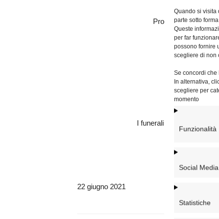
e le Società di V
Quando si visita
parte sotto forma
Promotore di Giustiz
Queste informazio
d
per far funzionar
possono fornire u
scegliere di non 
e, ricordandone 
lo affidano all’
Se concordi che l
In alternativa, c
e alla pregh
scegliere per cat
invocando la 
momento
I funerali si svolgeranno 
Funzionalità
presso 
Social Media
22 giugno 2021
Statistiche