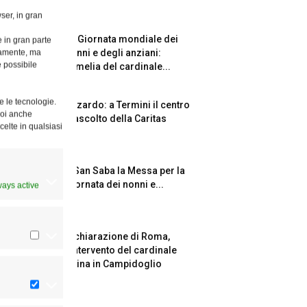
ser, in gran
La Giornata mondiale dei
e in gran parte
ttamente, ma
nonni e degli anziani:
è possibile
l’omelia del cardinale...
e le tecnologie.
Azzardo: a Termini il centro
Puoi anche
d’ascolto della Caritas
celte in qualsiasi
A San Saba la Messa per la
Giornata dei nonni e...
ways active
Dichiarazione di Roma,
l’intervento del cardinale
Reina in Campidoglio