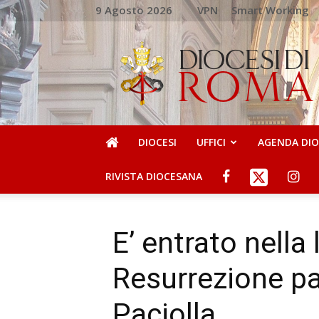
9 Agosto 2026
VPN
Smart Working
DIOCESI
DI
ROMA
DIOCESI
UFFICI
AGENDA DI
RIVISTA DIOCESANA
E’ entrato nella 
Resurrezione p
Paciolla