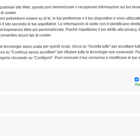
ita Apostolica dal 2008 al 2018,
 qualsiasi sito Web, questo può memorizzare o recuperare informazioni sul tuo brow
 di cookie.
ia del Tribunale della Rota Romana
ni potrebbero essere su di te, le tue preferenze o il tuo dispositivo e sono utilizzat
al 2005 al 2008,
e il sito secondo le tue aspettative. Le informazioni di solito non ti identificano dire
n'esperienza Web più personalizzata. Poiché rispettiamo il tuo diritto alla privacy, 
consentire alcuni tipi di cookie.
il generoso e fecondo servizio,
abbraccio misericordioso di Dio
e tecnologie siano usate per questi scopi, clicca su "Accetta tutto" per accettare tutt
licca su "Continua senza accettare" per rifiutare tutte le tecnologie non essenziali. 
iera di suffragio dei fedeli,
egoria cliccando su "Configura". Puoi revocare il tuo consenso e modificare le tue s
pace e la gioia del Signore.
mercoledì 23 giugno 2021, alle ore 16.00,
Al
l’Abbazia di Casamari