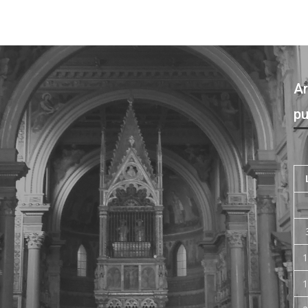
Ar
pu
1
1