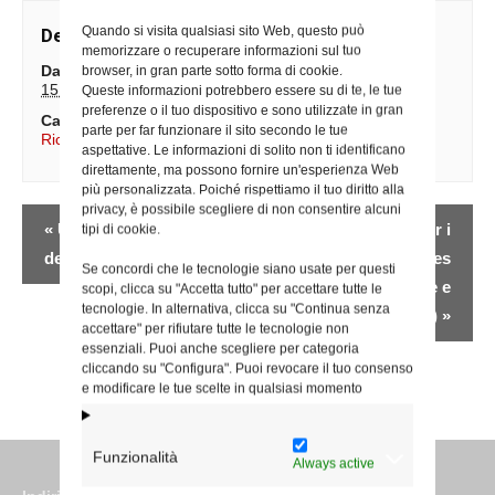
Quando si visita qualsiasi sito Web, questo può
Dettagli
memorizzare o recuperare informazioni sul tuo
Data:
browser, in gran parte sotto forma di cookie.
15 Agosto
Queste informazioni potrebbero essere su di te, le tue
preferenze o il tuo dispositivo e sono utilizzate in gran
Categoria Evento:
parte per far funzionare il sito secondo le tue
Ricorrenze
aspettative. Le informazioni di solito non ti identificano
direttamente, ma possono fornire un'esperienza Web
più personalizzata. Poiché rispettiamo il tuo diritto alla
privacy, è possibile scegliere di non consentire alcuni
Evento
«
Udienze libere
Pellegrinaggio per i
tipi di cookie.
Navigazione
dedicate ai presbiteri
giovani a Lourdes
Se concordi che le tecnologie siano usate per questi
(Pastorale giovanile e
scopi, clicca su "Accetta tutto" per accettare tutte le
tecnologie. In alternativa, clicca su "Continua senza
Orp)
»
accettare" per rifiutare tutte le tecnologie non
essenziali. Puoi anche scegliere per categoria
cliccando su "Configura". Puoi revocare il tuo consenso
e modificare le tue scelte in qualsiasi momento
Funzionalità
Always active