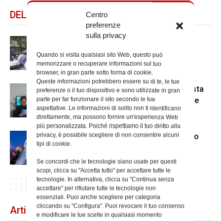
DELLO STESSO AUTORE
Centro
preferenze
sulla privacy
Spin Time: la dichiarazione del
cardinale vicario
Quando si visita qualsiasi sito Web, questo può
memorizzare o recuperare informazioni sul tuo
browser, in gran parte sotto forma di cookie.
Queste informazioni potrebbero essere su di te, le tue
Scienze Applicate, la nuova proposta
preferenze o il tuo dispositivo e sono utilizzate in gran
dell’Istituto Paritario Sant’Apollinare
parte per far funzionare il sito secondo le tue
aspettative. Le informazioni di solito non ti identificano
direttamente, ma possono fornire un'esperienza Web
più personalizzata. Poiché rispettiamo il tuo diritto alla
privacy, è possibile scegliere di non consentire alcuni
Dal 28 al 31 agosto il pellegrinaggio
tipi di cookie.
diocesano a Lourdes
Se concordi che le tecnologie siano usate per questi
scopi, clicca su "Accetta tutto" per accettare tutte le
tecnologie. In alternativa, clicca su "Continua senza
accettare" per rifiutare tutte le tecnologie non
essenziali. Puoi anche scegliere per categoria
cliccando su "Configura". Puoi revocare il tuo consenso
Articoli recenti
e modificare le tue scelte in qualsiasi momento