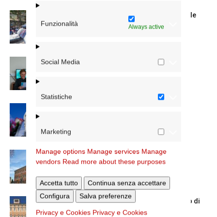
Spin Time: la dichiarazione del cardinale
Funzionalità
vicario
Always active
Social Media
Scienze Applicate, la nuova proposta
dell’Istituto Paritario Sant’Apollinare
Statistiche
Dal 28 al 31 agosto il pellegrinaggio
diocesano a Lourdes
Marketing
Manage options
Manage services
Manage
Nuove nomine nella diocesi di Roma
vendors
Read more about these purposes
Accetta tutto
Continua senza accettare
Configura
Salva preferenze
Chiusura estiva degli Uffici del Vicariato di
Roma
Privacy e Cookies
Privacy e Cookies