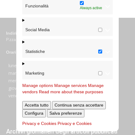
Eventi
Funzionalità
Always active
Social Media
Indirizzo
P.zza S. Giovanni in Laterano 6 00184 Roma
Statistiche
Orari
lunedi:
7:45–13:45
martedi:
7:45–13:15 e 14:00-17:30
Marketing
mercoledi:
7:45–13:15 e 14:00-17:30
Manage options
Manage services
Manage
giovedi:
7:45–13:45
vendors
Read more about these purposes
venerdi:
7:45–13:45
Accetta tutto
Continua senza accettare
Configura
Salva preferenze
Privacy e Cookies
Privacy e Cookies
Archivi giornalieri degli articoli pubblicati