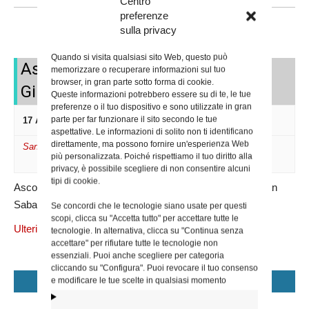
Centro
Aprile 2026
Navigazione
preferenze
Eventi
sulla privacy
Quando si visita qualsiasi sito Web, questo può
Ascoltando i Maestri Incontro su
memorizzare o recuperare informazioni sul tuo
browser, in gran parte sotto forma di cookie.
Giuseppe Ungaretti
Queste informazioni potrebbero essere su di te, le tue
preferenze o il tuo dispositivo e sono utilizzate in gran
parte per far funzionare il sito secondo le tue
17 Aprile alle ore 18:30
aspettative. Le informazioni di solito non ti identificano
direttamente, ma possono fornire un'esperienza Web
San Saba
più personalizzata. Poiché rispettiamo il tuo diritto alla
privacy, è possibile scegliere di non consentire alcuni
tipi di cookie.
Ascoltando i Maestri Incontro su Giuseppe Ungaretti a San
Saba (Uff. per la Pastorale universitaria)
Se concordi che le tecnologie siano usate per questi
scopi, clicca su "Accetta tutto" per accettare tutte le
Ulteriori informazioni »
tecnologie. In alternativa, clicca su "Continua senza
accettare" per rifiutare tutte le tecnologie non
essenziali. Puoi anche scegliere per categoria
Elenco
cliccando su "Configura". Puoi revocare il tuo consenso
e modificare le tue scelte in qualsiasi momento
+ ESPORTA EVENTI
Navigazione