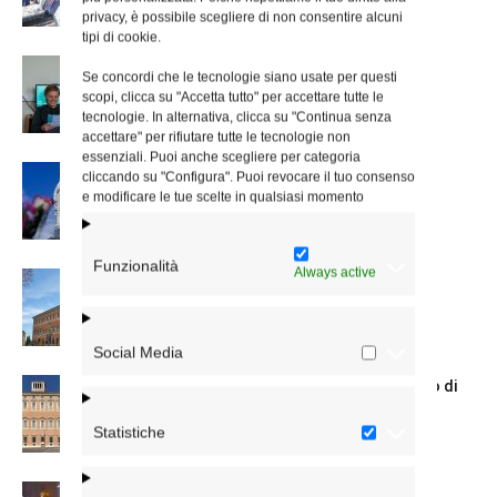
privacy, è possibile scegliere di non consentire alcuni
tipi di cookie.
Scienze Applicate, la nuova proposta
Se concordi che le tecnologie siano usate per questi
dell’Istituto Paritario Sant’Apollinare
scopi, clicca su "Accetta tutto" per accettare tutte le
tecnologie. In alternativa, clicca su "Continua senza
accettare" per rifiutare tutte le tecnologie non
essenziali. Puoi anche scegliere per categoria
Dal 28 al 31 agosto il pellegrinaggio
cliccando su "Configura". Puoi revocare il tuo consenso
diocesano a Lourdes
e modificare le tue scelte in qualsiasi momento
Funzionalità
Always active
Nuove nomine nella diocesi di Roma
Social Media
Chiusura estiva degli Uffici del Vicariato di
Roma
Statistiche
La Madonna della Neve a Santa Maria