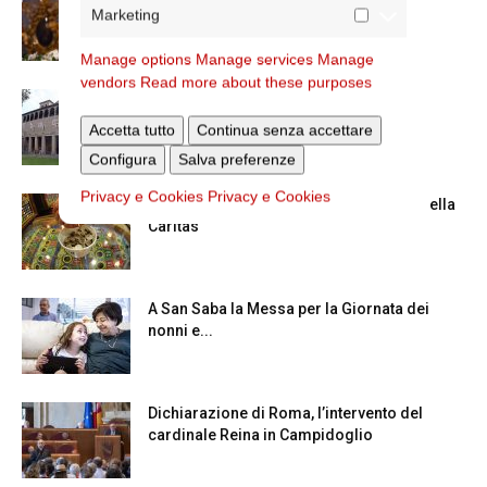
Marketing
Maggiore
Manage options
Manage services
Manage
vendors
Read more about these purposes
La Giornata mondiale dei nonni e degli
anziani: l’omelia del cardinale...
Accetta tutto
Continua senza accettare
Configura
Salva preferenze
Privacy e Cookies
Privacy e Cookies
Azzardo: a Termini il centro d’ascolto della
Caritas
A San Saba la Messa per la Giornata dei
nonni e...
Dichiarazione di Roma, l’intervento del
cardinale Reina in Campidoglio