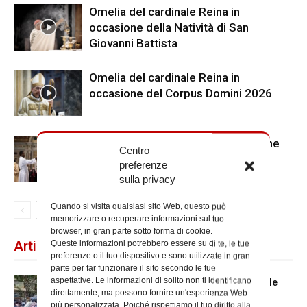
Omelia del cardinale Reina in
occasione della Natività di San
Giovanni Battista
Omelia del cardinale Reina in
occasione del Corpus Domini 2026
Ringraziamenti del vicario al termine
Centro
dell’Anno Santo
preferenze
sulla privacy
Quando si visita qualsiasi sito Web, questo può
memorizzare o recuperare informazioni sul tuo
browser, in gran parte sotto forma di cookie.
Articoli recenti
Queste informazioni potrebbero essere su di te, le tue
preferenze o il tuo dispositivo e sono utilizzate in gran
parte per far funzionare il sito secondo le tue
aspettative. Le informazioni di solito non ti identificano
Spin Time: la dichiarazione del cardinale
direttamente, ma possono fornire un'esperienza Web
vicario
più personalizzata. Poiché rispettiamo il tuo diritto alla