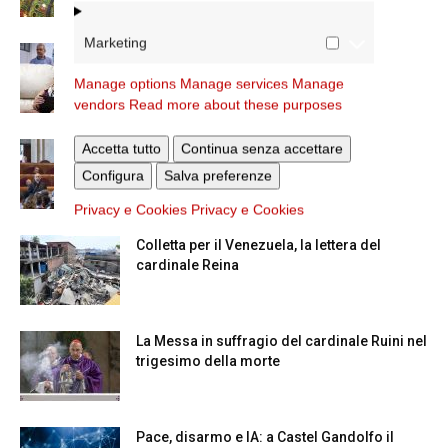
Marketing
A San Saba la Messa per la Giornata dei
nonni e...
Manage options
Manage services
Manage
vendors
Read more about these purposes
Accetta tutto
Continua senza accettare
Dichiarazione di Roma, l’intervento del
cardinale Reina in Campidoglio
Configura
Salva preferenze
Privacy e Cookies
Privacy e Cookies
Colletta per il Venezuela, la lettera del
cardinale Reina
La Messa in suffragio del cardinale Ruini nel
trigesimo della morte
Pace, disarmo e IA: a Castel Gandolfo il