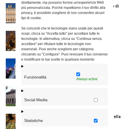
direttamente, ma possono fornire un'esperienza Web
Chiusura estiva degli Uffici del Vicariato di
più personalizzata. Poiché rispettiamo il tuo diritto alla
Roma
privacy, è possibile scegliere di non consentire alcuni
tipi di cookie.
Se concordi che le tecnologie siano usate per questi
La Madonna della Neve a Santa Maria
scopi, clicca su "Accetta tutto" per accettare tutte le
tecnologie. In alternativa, clicca su "Continua senza
Maggiore
accettare" per rifiutare tutte le tecnologie non
essenziali. Puoi anche scegliere per categoria
cliccando su "Configura". Puoi revocare il tuo consenso
e modificare le tue scelte in qualsiasi momento
Dal 28 al 31 agosto il pellegrinaggio
diocesano a Lourdes
Funzionalità
Always active
La Giornata mondiale dei nonni e degli
anziani: l’omelia del cardinale...
Social Media
Azzardo: a Termini il centro d’ascolto della
Statistiche
Caritas