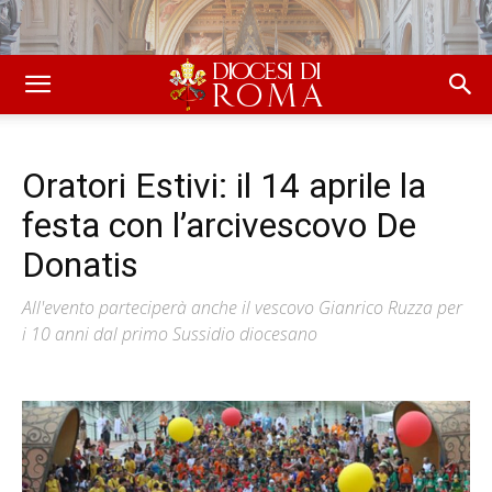
Oratori Estivi: il 14 aprile la
festa con l’arcivescovo De
Donatis
All'evento parteciperà anche il vescovo Gianrico Ruzza per
i 10 anni dal primo Sussidio diocesano