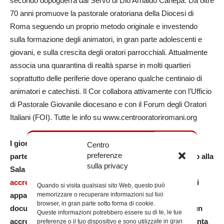
secondo dopoguerra dal Servo di Dio Arnaldo Canepa. Da oltre
70 anni promuove la pastorale oratoriana della Diocesi di
Roma seguendo un proprio metodo originale e investendo
sulla formazione degli animatori, in gran parte adolescenti e
giovani, e sulla crescita degli oratori parrocchiali. Attualmente
associa una quarantina di realtà sparse in molti quartieri
soprattutto delle periferie dove operano qualche centinaio di
animatori e catechisti. Il Cor collabora attivamente con l’Ufficio
di Pastorale Giovanile diocesano e con il Forum degli Oratori
Italiani (FOI). Tutte le info su www.centrooratoriromani.org
I giornalisti e gli operatori media che intendono
Centro
preferenze
partecipare devono inviare richiesta di accreditamento alla
sulla privacy
Sala Stampa della Santa Sede, all’email
accreditamenti@salastampa.va
, indicando la testata di
Quando si visita qualsiasi sito Web, questo può
memorizzare o recuperare informazioni sul tuo
appartenenza, la funzione e inviando una copia del
browser, in gran parte sotto forma di cookie.
documento d’identità. Coloro che già dispongono di un
Queste informazioni potrebbero essere su di te, le tue
accredito ORDINARIO presso la Sala Stampa della Santa
preferenze o il tuo dispositivo e sono utilizzate in gran