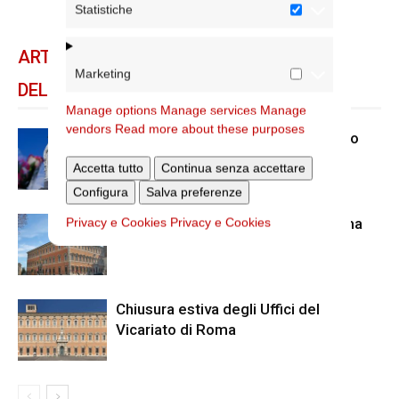
Statistiche
ARTICOLI CORRELATI
Marketing
DELLO STESSO AUTORE
Manage options
Manage services
Manage
vendors
Read more about these purposes
Dal 28 al 31 agosto il pellegrinaggio
diocesano a Lourdes
Accetta tutto
Continua senza accettare
Configura
Salva preferenze
Nuove nomine nella diocesi di Roma
Privacy e Cookies
Privacy e Cookies
Chiusura estiva degli Uffici del
Vicariato di Roma