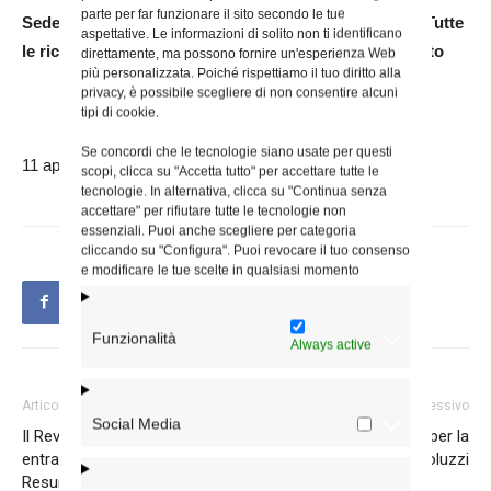
parte per far funzionare il sito secondo le tue
Sede devono inviare una richiesta di partecipazione. Tutte
aspettative. Le informazioni di solito non ti identificano
le richieste dovranno pervenire entro 24 ore dall’evento
direttamente, ma possono fornire un'esperienza Web
più personalizzata. Poiché rispettiamo il tuo diritto alla
privacy, è possibile scegliere di non consentire alcuni
tipi di cookie.
Se concordi che le tecnologie siano usate per questi
11 aprile 2018
scopi, clicca su "Accetta tutto" per accettare tutte le
tecnologie. In alternativa, clicca su "Continua senza
accettare" per rifiutare tutte le tecnologie non
essenziali. Puoi anche scegliere per categoria
cliccando su "Configura". Puoi revocare il tuo consenso
e modificare le tue scelte in qualsiasi momento
Funzionalità
Always active
Articolo precedente
Articolo successivo
Social Media
Il Rev.do Don Renato Cupini è
Preghiera di suffragio per la
entrato nella luce della
sorella di Don Luigi Coluzzi
Resurrezione