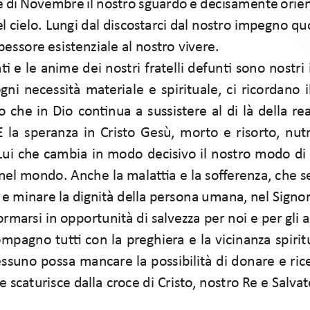
 di Novembre il nostro sguardo è decisamente orient
el cielo. Lungi dal discostarci dal nostro impegno qu
essore esistenziale al nostro vivere. 
n
Ɵ
  e le anime dei nostri fratelli defun
Ɵ
  sono nostri 
ogni necessità materiale e spirituale, ci ricordano 
o che in Dio con
Ɵ
 nua a sussistere al di là della rea
 la speranza in Cristo Gesù, morto e risorto, nutr
Lui che cambia in modo decisivo il nostro modo di 
 nel mondo. Anche la mala
ƫ
  a e la so
ff
 erenza, che 
 e minare la dignità della persona umana, nel Signo
ormarsi in opportunità di salvezza per noi e per gli al
pagno tu
ƫ
   con la preghiera e la vicinanza spirit
ssuno possa mancare la possibilità di donare e rice
 scaturisce dalla croce di Cristo, nostro Re e Salvat