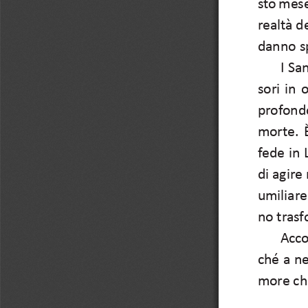
sto mese
realtà d
danno sp
 I Sa
sori in 
profond
morte. È
fede in 
di agire
umiliare
no trasf
 Accom
ché a ne
more che