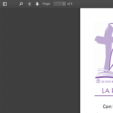
Page:
of 4
Toggle
Find
Previous
Next
Sidebar
La 
       Co