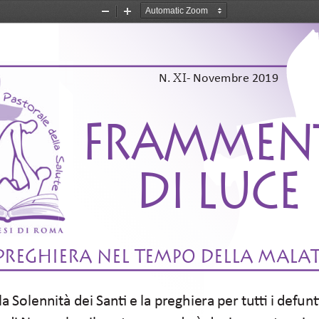
Zoom
Zoom
Out
In
 XI
N.
- Novembre 2019
FRAMMENT
DI LUCE
preghiera nel tempo della mala
n la Solennità dei San
Ɵ
   e la preghiera per tu
ƫ
   i defun