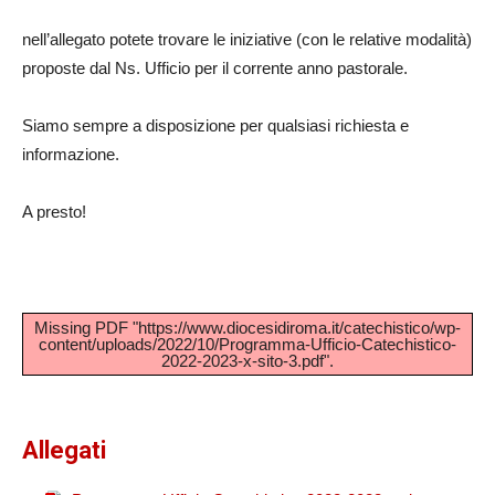
nell’allegato potete trovare le iniziative (con le relative modalità)
proposte dal Ns. Ufficio per il corrente anno pastorale.
Siamo sempre a disposizione per qualsiasi richiesta e
informazione.
A presto!
Missing PDF "https://www.diocesidiroma.it/catechistico/wp-
content/uploads/2022/10/Programma-Ufficio-Catechistico-
2022-2023-x-sito-3.pdf".
Allegati