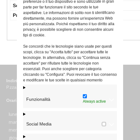
preferenze o il tuo dispositivo e sono utilizzate in gran
Settori:
parte per far funzionare il sito secondo le tue
aspettative. Le informazioni di solito non ti identificano
Prefetture:
direttamente, ma possono fornire un'esperienza Web
più personalizzata. Poiché rispettiamo il tuo diritto alla
privacy, è possibile scegliere di non consentire alcuni
tipi di cookie.
Se concordi che le tecnologie siano usate per questi
scopi, clicca su "Accetta tutto" per accettare tutte le
tecnologie. In alternativa, clicca su "Continua senza
accettare" per rifiutare tutte le tecnologie non
essenziali. Puoi anche scegliere per categoria
cliccando su "Configura". Puoi revocare il tuo consenso
e modificare le tue scelte in qualsiasi momento
Indirizzo
P.zza S. Giovanni in Laterano 6 00184 Roma
Funzionalità
Orari
Always active
lunedi:
7:45–13:45
martedi:
7:45–13:15 e 14:00-17:30
Social Media
mercoledi:
7:45–13:15 e 14:00-17:30
giovedi:
7:45–13:45