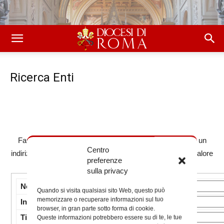
Ricerca Enti
Fare una ricerca inserendo un nome o una sua parte, o un
Centro
indirizzo o una sua parte o un CAP e/o selezionando un valore
preferenze
per gli altri campi e premendo il pulsante <Trova>
sulla privacy
Nome:
Quando si visita qualsiasi sito Web, questo può
memorizzare o recuperare informazioni sul tuo
Indirizzo:
browser, in gran parte sotto forma di cookie.
Tipo Ente:
Queste informazioni potrebbero essere su di te, le tue