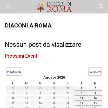
DIACONI A ROMA
Nessun post da visalizzare
Prossimi Eventi
Precendente
Successivo
Agosto 2026
L
M
M
G
V
S
D
27
28
29
30
31
1
2
3
4
5
6
7
8
9
10
11
12
13
14
15
16
17
18
19
20
21
22
23