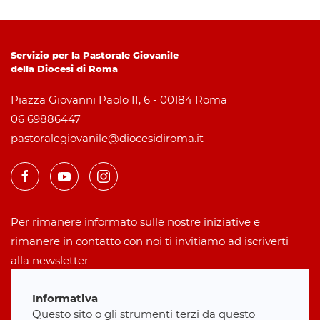
Servizio per la Pastorale Giovanile
della Diocesi di Roma
Piazza Giovanni Paolo II, 6 - 00184 Roma
06 69886447
pastoralegiovanile@diocesidiroma.it
Per rimanere informato sulle nostre iniziative e
rimanere in contatto con noi ti invitiamo ad iscriverti
alla newsletter
Informativa
Iscriviti alla newsletter
Questo sito o gli strumenti terzi da questo