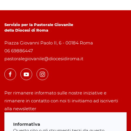
Servizio per la Pastorale Giovanile
della Diocesi di Roma
Piazza Giovanni Paolo II, 6 - 00184 Roma
06 69886447
pastoralegiovanile@diocesidiroma.it
Per rimanere informato sulle nostre iniziative e
rimanere in contatto con noi ti invitiamo ad iscriverti
alla newsletter
Informativa
Iscriviti alla newsletter
Questo sito o gli strumenti terzi da questo