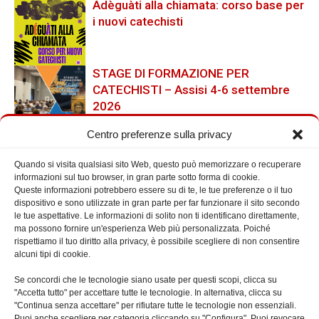
Adèguàti alla chiamata: corso base per
i nuovi catechisti
STAGE DI FORMAZIONE PER
CATECHISTI – Assisi 4-6 settembre
2026
Centro preferenze sulla privacy
Quando si visita qualsiasi sito Web, questo può memorizzare o recuperare
Cerca nel Sito
informazioni sul tuo browser, in gran parte sotto forma di cookie.
Queste informazioni potrebbero essere su di te, le tue preferenze o il tuo
dispositivo e sono utilizzate in gran parte per far funzionare il sito secondo
le tue aspettative. Le informazioni di solito non ti identificano direttamente,
ma possono fornire un'esperienza Web più personalizzata. Poiché
rispettiamo il tuo diritto alla privacy, è possibile scegliere di non consentire
alcuni tipi di cookie.
Prossimi Eventi
Se concordi che le tecnologie siano usate per questi scopi, clicca su
"Accetta tutto" per accettare tutte le tecnologie. In alternativa, clicca su
"Continua senza accettare" per rifiutare tutte le tecnologie non essenziali.
Puoi anche scegliere per categoria cliccando su "Configura". Puoi revocare