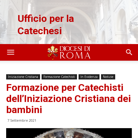
Ufficio per la
Catechesi
Iniziazione Cristiana
Formazione Catechisti
In Evidenza
Notizie
Formazione per Catechisti
dell’Iniziazione Cristiana dei
bambini
7 Settembre 2021