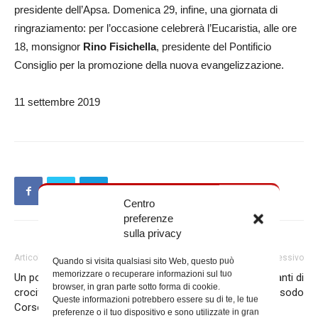
presidente dell’Apsa. Domenica 29, infine, una giornata di
ringraziamento: per l’occasione celebrerà l’Eucaristia, alle ore
18, monsignor
Rino Fisichella
, presidente del Pontificio
Consiglio per la promozione della nuova evangelizzazione.
11 settembre 2019
Centro
preferenze
sulla privacy
Articolo precedente
Articolo successivo
Quando si visita qualsiasi sito Web, questo può
memorizzare o recuperare informazioni sul tuo
Un pomeriggio di studi sul
Incontro per gli insegnanti di
browser, in gran parte sotto forma di cookie.
crocifisso di San Marcello al
religione sul Libro dell’Esodo
Queste informazioni potrebbero essere su di te, le tue
Corso
preferenze o il tuo dispositivo e sono utilizzate in gran