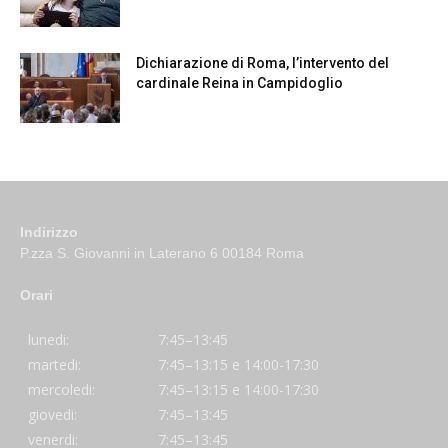
Dichiarazione di Roma, l’intervento del
cardinale Reina in Campidoglio
Indirizzo
P.zza S. Giovanni in Laterano 6 00184 Roma
Orari
lunedi:
7:45–13:45
martedi:
7:45–13:15 e 14:00-17:30
mercoledi:
7:45–13:15 e 14:00-17:30
giovedi:
7:45–13:45
venerdi:
7:45–13:45