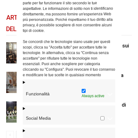
parte per far funzionare il sito secondo le tue
aspettative. Le informazioni di solito non ti identificano
direttamente, ma possono fornire un'esperienza Web
ARTICOLI CORRELATI
più personalizzata. Poiché rispettiamo il tuo diritto alla
privacy, è possibile scegliere di non consentire alcuni
DELLO STESSO AUTORE
tipi di cookie.
Se concordi che le tecnologie siano usate per questi
A San Carlo al Corso mostra di Mcl sui
scopi, clicca su "Accetta tutto" per accettare tutte le
senza dimora
tecnologie. In alternativa, clicca su "Continua senza
accettare" per rifiutare tutte le tecnologie non
essenziali. Puoi anche scegliere per categoria
cliccando su "Configura". Puoi revocare il tuo consenso
Il nuovo accesso alla cripta di Santa
e modificare le tue scelte in qualsiasi momento
Prisca
Funzionalità
Always active
Us Acli Roma, cominciato il torneo di
calcio a 5 con le parrocchie
Social Media