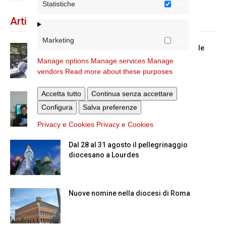
Statistiche
Articoli recenti
Marketing
Spin Time: la dichiarazione del cardinale
vicario
Manage options
Manage services
Manage
vendors
Read more about these purposes
Accetta tutto
Continua senza accettare
Scienze Applicate, la nuova proposta
dell’Istituto Paritario Sant’Apollinare
Configura
Salva preferenze
Privacy e Cookies
Privacy e Cookies
Dal 28 al 31 agosto il pellegrinaggio
diocesano a Lourdes
Nuove nomine nella diocesi di Roma