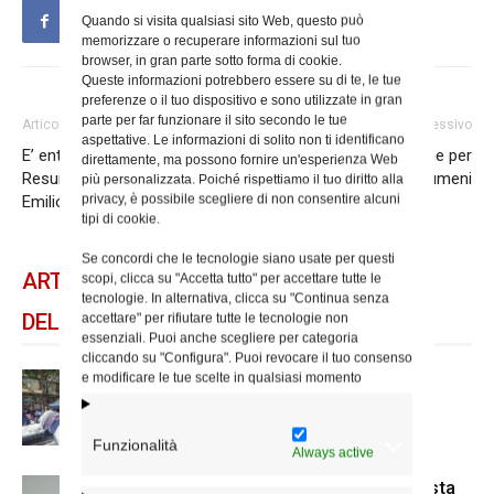
Quando si visita qualsiasi sito Web, questo può
memorizzare o recuperare informazioni sul tuo
browser, in gran parte sotto forma di cookie.
Queste informazioni potrebbero essere su di te, le tue
preferenze o il tuo dispositivo e sono utilizzate in gran
parte per far funzionare il sito secondo le tue
Articolo precedente
Articolo successivo
aspettative. Le informazioni di solito non ti identificano
E’ entrato nella luce della
Il secondo scrutinio on line per
direttamente, ma possono fornire un'esperienza Web
Resurrezione monsignor
i catecumeni
più personalizzata. Poiché rispettiamo il tuo diritto alla
privacy, è possibile scegliere di non consentire alcuni
Emilio Messina
tipi di cookie.
Se concordi che le tecnologie siano usate per questi
ARTICOLI CORRELATI
scopi, clicca su "Accetta tutto" per accettare tutte le
tecnologie. In alternativa, clicca su "Continua senza
DELLO STESSO AUTORE
accettare" per rifiutare tutte le tecnologie non
essenziali. Puoi anche scegliere per categoria
cliccando su "Configura". Puoi revocare il tuo consenso
e modificare le tue scelte in qualsiasi momento
Spin Time: la dichiarazione del
cardinale vicario
Funzionalità
Always active
Scienze Applicate, la nuova proposta