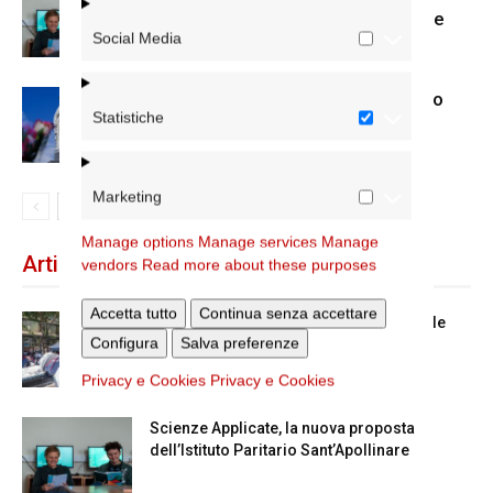
dell’Istituto Paritario Sant’Apollinare
Social Media
Dal 28 al 31 agosto il pellegrinaggio
Statistiche
diocesano a Lourdes
Marketing
Manage options
Manage services
Manage
Articoli recenti
vendors
Read more about these purposes
Accetta tutto
Continua senza accettare
Spin Time: la dichiarazione del cardinale
Configura
Salva preferenze
vicario
Privacy e Cookies
Privacy e Cookies
Scienze Applicate, la nuova proposta
dell’Istituto Paritario Sant’Apollinare