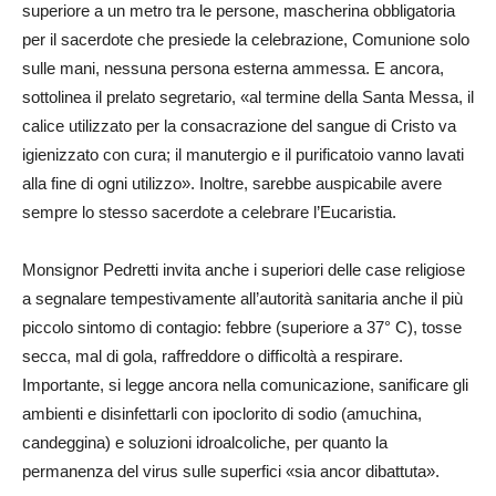
superiore a un metro tra le persone, mascherina obbligatoria
per il sacerdote che presiede la celebrazione, Comunione solo
sulle mani, nessuna persona esterna ammessa. E ancora,
sottolinea il prelato segretario, «al termine della Santa Messa, il
calice utilizzato per la consacrazione del sangue di Cristo va
igienizzato con cura; il manutergio e il purificatoio vanno lavati
alla fine di ogni utilizzo». Inoltre, sarebbe auspicabile avere
sempre lo stesso sacerdote a celebrare l’Eucaristia.
Monsignor Pedretti invita anche i superiori delle case religiose
a segnalare tempestivamente all’autorità sanitaria anche il più
piccolo sintomo di contagio: febbre (superiore a 37° C), tosse
secca, mal di gola, raffreddore o difficoltà a respirare.
Importante, si legge ancora nella comunicazione, sanificare gli
ambienti e disinfettarli con ipoclorito di sodio (amuchina,
candeggina) e soluzioni idroalcoliche, per quanto la
permanenza del virus sulle superfici «sia ancor dibattuta».