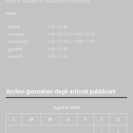
P.zza S. Giovanni in Laterano 6 00184 Roma
Orari
lunedi:
7:45–13:45
martedi:
7:45–13:15 e 14:00-17:30
mercoledi:
7:45–13:15 e 14:00-17:30
giovedi:
7:45–13:45
venerdi:
7:45–13:45
Archivi giornalieri degli articoli pubblicati
Agosto 2026
L
M
M
G
V
S
D
1
2