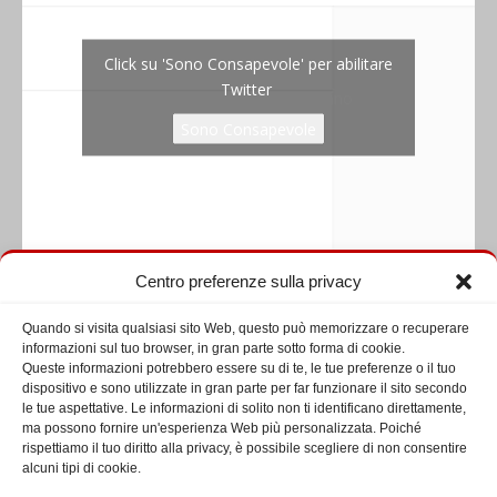
Click su 'Sono Consapevole' per abilitare
Twitter
Tweets by diaconatoromano
Sono Consapevole
Centro preferenze sulla privacy
Seguici su Facebook
Quando si visita qualsiasi sito Web, questo può memorizzare o recuperare
informazioni sul tuo browser, in gran parte sotto forma di cookie.
Queste informazioni potrebbero essere su di te, le tue preferenze o il tuo
dispositivo e sono utilizzate in gran parte per far funzionare il sito secondo
le tue aspettative. Le informazioni di solito non ti identificano direttamente,
ma possono fornire un'esperienza Web più personalizzata. Poiché
rispettiamo il tuo diritto alla privacy, è possibile scegliere di non consentire
alcuni tipi di cookie.
Click su 'Sono Consapevole' per abilitare