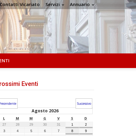
Contatti Vicariato
Servizi
Annuario
ENTI
rossimi Eventi
Precendente
Successivo
Agosto 2026
L
M
M
G
V
S
D
27
28
29
30
31
1
2
3
4
5
6
7
8
9