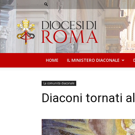
Diaconato
di
Roma
HOME
IL MINISTERO DIACONALE
La comunità diaconale
Diaconi tornati a