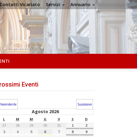
Contatti Vicariato
Servizi
Annuario
ENTI
rossimi Eventi
Precendente
Successivo
Agosto 2026
L
M
M
G
V
S
D
27
28
29
30
31
1
2
3
4
5
6
7
8
9