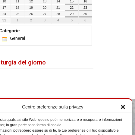
10
11
12
13
14
15
16
17
18
19
20
21
22
23
24
25
26
27
28
29
30
31
1
2
3
4
5
6
Categorie
General
iturgia del giorno
Centro preferenze sulla privacy
eguici su Facebook
sita qualsiasi sito Web, questo può memorizzare o recuperare informazioni
er, in gran parte sotto forma di cookie.
mazioni potrebbero essere su di te, le tue preferenze o il tuo dispositivo e