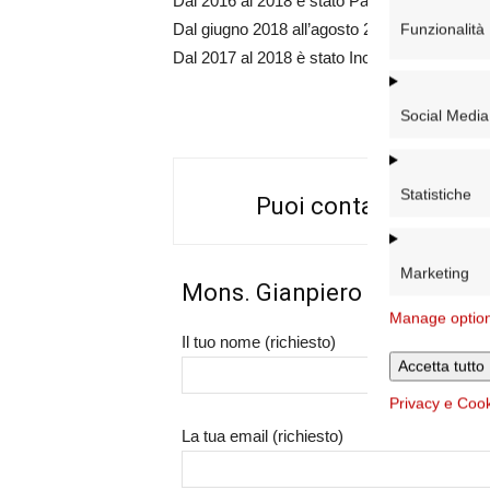
Dal 2016 al 2018 è stato Parroco della Parr
Dal giugno 2018 all’agosto 2018 è stato Amm
Funzionalità
Dal 2017 al 2018 è stato Incaricato del Serv
Social Media
Statistiche
Puoi contattare S. E.
Marketing
Mons. Gianpiero Palmieri
Manage optio
Il tuo nome (richiesto)
Accetta tutto
Privacy e Coo
La tua email (richiesto)