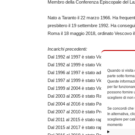
Membro della Conferenza Episcopale del La
Nato a Taranto il 22 marzo 1966. Ha frequent
presbitero il 19 settembre 1992. Ha conseguit
Roma il 18 maggio 2018, ordinato Vescovo il
Incarichi precedenti:
Dal 1992 al 1997 è stato Vicerettore del Po
Dal 1992 al 1999 è stato Vice Assistente Eccl
Quando si visita
Dal 1996 al 1997 è stato addetto del Centro 
parte sotto forma
Dal 1997 al 1999 è stato Vicario Parrocchial
Queste informazio
per far funzionar
Dal 1999 al 2004 è stato Vicario Parrocchial
possono fornire u
Dal 2003 al 2005 è stato Rappresentante dei V
scegliere di non 
Dal 2004 al 2016 è stato Parroco nella Parr
Se concordi che l
Dal 2007 al 2010 è stato Prefetto della IX Pre
In alternativa, c
scegliere per cat
Dal 2011 al 2015 è stato rappresentante dei P
momento
Dal 2015 al 2017 è stato rappresentante dei P