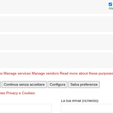
occhia di San Gregorio Magno.
inistratore Parrocchiale della Parrocchia San Gregorio Magno.
Al
izio per la Formazione Permanente del Clero.
 Mons. Gianpiero Palmieri oppure la Segreteria
Segreteria dei Vescov
ns
Manage services
Manage vendors
Read more about these purpose
Il tuo nome (richiesto)
Continua senza accettare
Configura
Salva preferenze
kies
Privacy e Cookies
La tua email (richiesto)