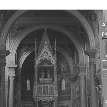
Ar
pu
1
1
2