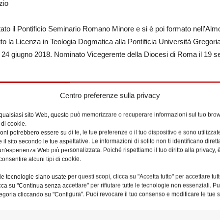
zio
ato il Pontificio Seminario Romano Minore e si è poi formato nell’Alm
o la Licenza in Teologia Dogmatica alla Pontificia Università Gregori
 24 giugno 2018. Nominato Vicegerente della Diocesi di Roma il 19 s
ntificio Seminario Romano Minore.
Centro preferenze sulla privacy
esiastico diocesano dell’Azione Cattolica Italiana.
 qualsiasi sito Web, questo può memorizzare o recuperare informazioni sul tuo brow
Pastorale per l’Evangelizzazione e Catechesi del Vicariato di Roma.
 di cookie.
e nella Parrocchia dei Santi Simone e Giuda Taddeo a Torre Angela.
ni potrebbero essere su di te, le tue preferenze o il tuo dispositivo e sono utilizzat
e il sito secondo le tue aspettative. Le informazioni di solito non ti identificano dire
e nella Parrocchia di San Frumenzio.
n'esperienza Web più personalizzata. Poiché rispettiamo il tuo diritto alla privacy, 
icari Parrocchiali del Settore Nord nel Consiglio Presbiterale.
consentire alcuni tipi di cookie.
occhia di San Frumenzio.
e tecnologie siano usate per questi scopi, clicca su "Accetta tutto" per accettare tutt
fettura.
licca su "Continua senza accettare" per rifiutare tutte le tecnologie non essenziali. 
egoria cliccando su "Configura". Puoi revocare il tuo consenso e modificare le tue s
arroci del Settore Nord nel Consiglio Presbiterale.
arroci del Settore Nord nel Consiglio Presbiterale.