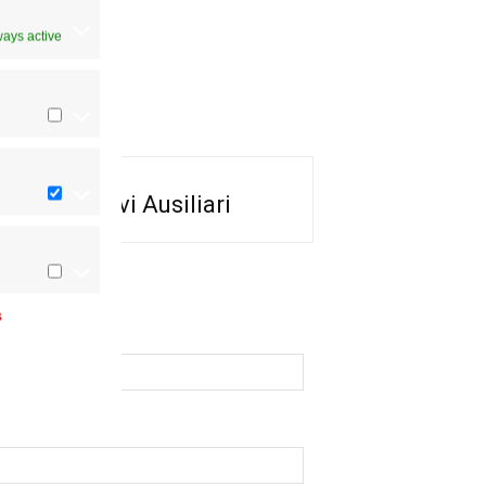
ways active
 dei Vescovi Ausiliari
i Ausiliari
s