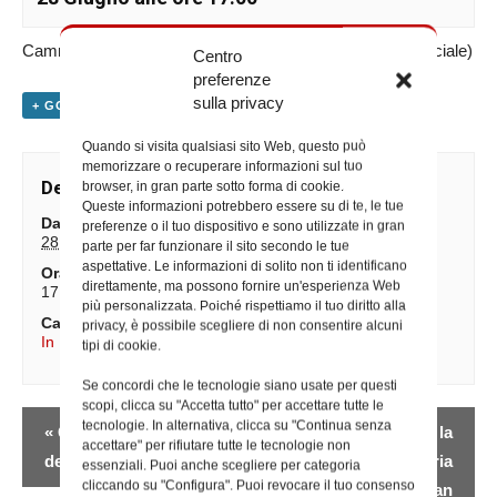
Cammino di Adamo all’Eco-Charity Garden (Uff. Past. sociale)
Centro
preferenze
sulla privacy
+ GOOGLE CALENDAR
+ ESPORTA IN ICAL
Quando si visita qualsiasi sito Web, questo può
memorizzare o recuperare informazioni sul tuo
Dettagli
browser, in gran parte sotto forma di cookie.
Queste informazioni potrebbero essere su di te, le tue
Data:
preferenze o il tuo dispositivo e sono utilizzate in gran
28 Giugno
parte per far funzionare il sito secondo le tue
aspettative. Le informazioni di solito non ti identificano
Ora:
direttamente, ma possono fornire un'esperienza Web
17:00
più personalizzata. Poiché rispettiamo il tuo diritto alla
Categorie Evento:
privacy, è possibile scegliere di non consentire alcuni
In Diocesi
,
Iniziative degli Uffici
tipi di cookie.
Se concordi che le tecnologie siano usate per questi
scopi, clicca su "Accetta tutto" per accettare tutte le
Evento
tecnologie. In alternativa, clicca su "Continua senza
«
Giornata della Carità
Santa Messa presso la
accettare" per rifiutare tutte le tecnologie non
Navigazione
del Papa
parrocchia Santa Maria
essenziali. Puoi anche scegliere per categoria
cliccando su "Configura". Puoi revocare il tuo consenso
Assunta e San