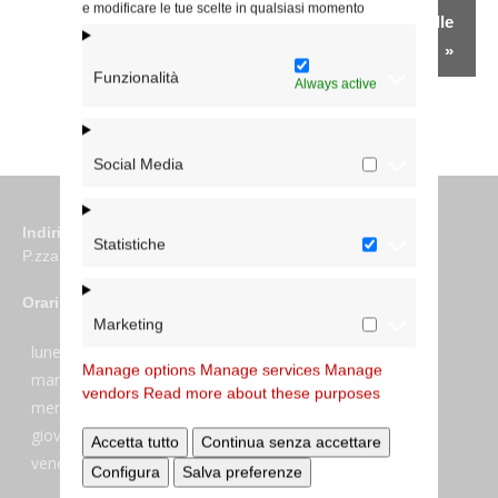
e modificare le tue scelte in qualsiasi momento
Giuseppe a Primavalle
»
Funzionalità
Always active
Social Media
Indirizzo
Statistiche
P.zza S. Giovanni in Laterano 6 00184 Roma
Orari
Marketing
lunedi:
7:45–13:45
Manage options
Manage services
Manage
martedi:
7:45–13:15 e 14:00-17:30
vendors
Read more about these purposes
mercoledi:
7:45–13:15 e 14:00-17:30
giovedi:
7:45–13:45
Accetta tutto
Continua senza accettare
venerdi:
7:45–13:45
Configura
Salva preferenze