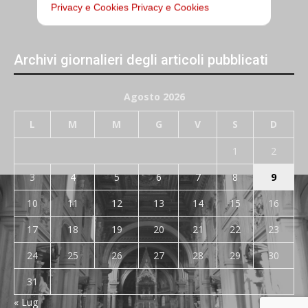
Privacy e Cookies
Privacy e Cookies
Archivi giornalieri degli articoli pubblicati
Agosto 2026
L
M
M
G
V
S
D
1
2
3
4
5
6
7
8
9
10
11
12
13
14
15
16
17
18
19
20
21
22
23
24
25
26
27
28
29
30
31
« Lug