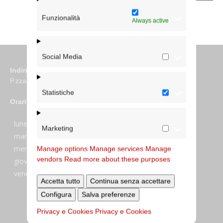
Funzionalità
Always active
Social Media
Indirizzo
P.zza S. Giovanni in Laterano 6 00184 Roma
Statistiche
Orari
lunedi:
7:45–13:45
Marketing
martedi:
7:45–13:15 e 14:00-17:30
mercoledi:
7:45–13:15 e 14:00-17:30
Manage options
Manage services
Manage
vendors
Read more about these purposes
giovedi:
7:45–13:45
venerdi:
7:45–13:45
Accetta tutto
Continua senza accettare
Configura
Salva preferenze
Privacy e Cookies
Privacy e Cookies