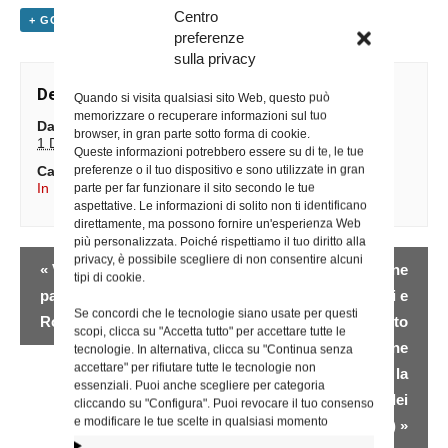
Centro
+ GOOGLE CALENDAR
+ ESPORTA IN ICAL
preferenze
sulla privacy
Dettagli
Quando si visita qualsiasi sito Web, questo può
memorizzare o recuperare informazioni sul tuo
Data:
browser, in gran parte sotto forma di cookie.
1 Dicembre 2025
Queste informazioni potrebbero essere su di te, le tue
preferenze o il tuo dispositivo e sono utilizzate in gran
Categoria Evento:
In Diocesi
parte per far funzionare il sito secondo le tue
aspettative. Le informazioni di solito non ti identificano
direttamente, ma possono fornire un'esperienza Web
più personalizzata. Poiché rispettiamo il tuo diritto alla
Evento
privacy, è possibile scegliere di non consentire alcuni
«
Visita pastorale alla
Incontro di formazione
tipi di cookie.
Navigazione
parrocchia San
per Esorcisti e
Se concordi che le tecnologie siano usate per questi
Romano Martire
Sacerdoti 1° ascolto
scopi, clicca su "Accetta tutto" per accettare tutte le
(Uff. per la formazione
tecnologie. In alternativa, clicca su "Continua senza
accettare" per rifiutare tutte le tecnologie non
liturgica e la
essenziali. Puoi anche scegliere per categoria
celebrazione dei
cliccando su "Configura". Puoi revocare il tuo consenso
e modificare le tue scelte in qualsiasi momento
Sacramenti)
»