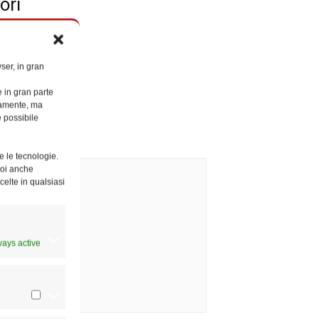
ori
ser, in gran
e in gran parte
ttamente, ma
è possibile
e le tecnologie.
Puoi anche
celte in qualsiasi
ways active