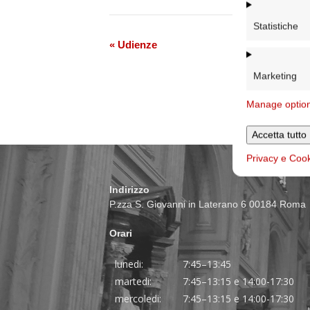
Statistiche
Evento
«
Udienze
Navigazione
Marketing
Manage optio
Accetta tutto
Privacy e Coo
Indirizzo
P.zza S. Giovanni in Laterano 6 00184 Roma
Orari
lunedi:
7:45–13:45
martedi:
7:45–13:15 e 14:00-17:30
mercoledi:
7:45–13:15 e 14:00-17:30