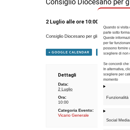
Consiglio Diocesano per gl
2 Luglio alle ore 10:00
Quando si visita
parte sotto forma
Consiglio Diocesano per gli Affari Economici 
Queste informazio
per far funzionar
possono fornire u
+ GOOGLE CALENDAR
+ ESPORTA IN IC
scegliere di non 
Se concordi che l
In alternativa, c
Dettagli
scegliere per cat
momento
Data:
2 Luglio
Ora:
Funzionalità
10:00
Categoria Evento:
Vicario Generale
Social Media