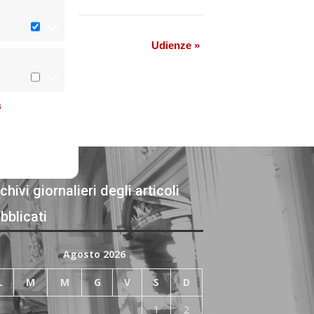
Udienze
»
s
chivi giornalieri degli articoli
bblicati
Agosto 2026
L
M
M
G
V
S
D
1
2