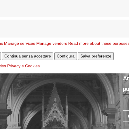
ns
Manage services
Manage vendors
Read more about these purpose
Continua senza accettare
Configura
Salva preferenze
kies
Privacy e Cookies
Ar
pu