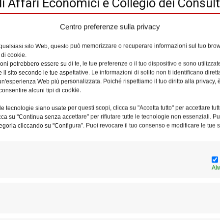
i Affari Economici e Collegio dei Consult
Centro preferenze sulla privacy
 qualsiasi sito Web, questo può memorizzare o recuperare informazioni sul tuo brow
 di cookie.
e Collegio dei Consultori
ni potrebbero essere su di te, le tue preferenze o il tuo dispositivo e sono utilizzat
e il sito secondo le tue aspettative. Le informazioni di solito non ti identificano dire
n'esperienza Web più personalizzata. Poiché rispettiamo il tuo diritto alla privacy, 
AL
consentire alcuni tipi di cookie.
e tecnologie siano usate per questi scopi, clicca su "Accetta tutto" per accettare tutt
licca su "Continua senza accettare" per rifiutare tutte le tecnologie non essenziali. 
egoria cliccando su "Configura". Puoi revocare il tuo consenso e modificare le tue s
Al