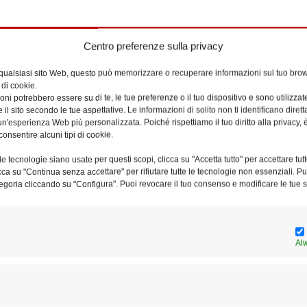
Centro preferenze sulla privacy
 qualsiasi sito Web, questo può memorizzare o recuperare informazioni sul tuo brow
 di cookie.
ni potrebbero essere su di te, le tue preferenze o il tuo dispositivo e sono utilizzat
e il sito secondo le tue aspettative. Le informazioni di solito non ti identificano dire
n'esperienza Web più personalizzata. Poiché rispettiamo il tuo diritto alla privacy, 
AL
consentire alcuni tipi di cookie.
e tecnologie siano usate per questi scopi, clicca su "Accetta tutto" per accettare tutt
licca su "Continua senza accettare" per rifiutare tutte le tecnologie non essenziali. 
egoria cliccando su "Configura". Puoi revocare il tuo consenso e modificare le tue s
Al