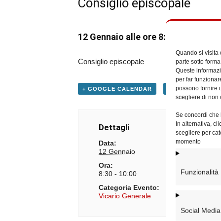
Consiglio episcopale
12 Gennaio alle ore 8:30
-
10:00
Quando si visita
Consiglio episcopale
parte sotto forma
Queste informazio
per far funzionar
possono fornire u
+ GOOGLE CALENDAR
+ ESPORTA IN IC
scegliere di non 
Se concordi che l
In alternativa, c
Dettagli
scegliere per cat
momento
Data:
12 Gennaio
Ora:
Funzionalità
8:30 - 10:00
Categoria Evento:
Vicario Generale
Social Media