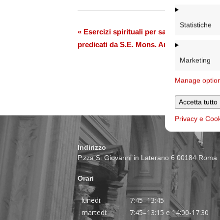
Statistiche
Evento
«
Esercizi spirituali per sacerdoti, diacon
predicati da S.E. Mons. Andrea Ripa (OR
Navigazione
Marketing
Manage optio
Accetta tutto
Privacy e Coo
Indirizzo
P.zza S. Giovanni in Laterano 6 00184 Roma
Orari
lunedi:
7:45–13:45
martedi:
7:45–13:15 e 14:00-17:30