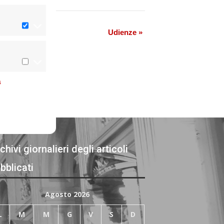
Udienze
»
s
chivi giornalieri degli articoli
bblicati
Agosto 2026
L
M
M
G
V
S
D