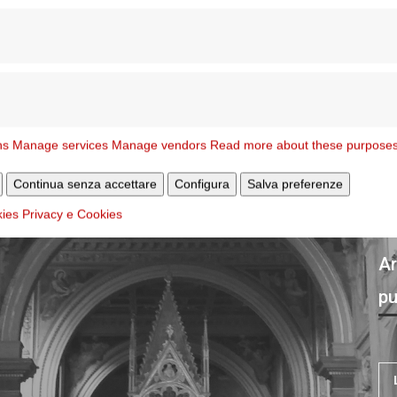
i e consacrati a Fatima
P)
ns
Manage services
Manage vendors
Read more about these purpose
Continua senza accettare
Configura
Salva preferenze
kies
Privacy e Cookies
Ar
pu