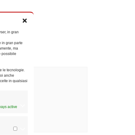
ser, in gran
e in gran parte
ttamente, ma
è possibile
e le tecnologie.
Puoi anche
celte in qualsiasi
ways active