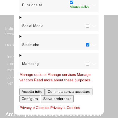
Funzionalità
Always active
Social Media
Indirizzo
P.zza S. Giovanni in Laterano 6 00184 Roma
Statistiche
Orari
lunedi:
7:45–13:45
martedi:
7:45–13:15 e 14:00-17:30
Marketing
mercoledi:
7:45–13:15 e 14:00-17:30
Manage options
Manage services
Manage
giovedi:
7:45–13:45
vendors
Read more about these purposes
venerdi:
7:45–13:45
Accetta tutto
Continua senza accettare
Configura
Salva preferenze
Privacy e Cookies
Privacy e Cookies
Archivi giornalieri degli articoli pubblicati