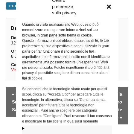
preferenze
+ GOOGLE CALENDAR
+ ESPORTA IN ICAL
sulla privacy
Quando si visita qualsiasi sito Web, questo può
Dettagli
memorizzare o recuperare informazioni sul tuo
browser, in gran parte sotto forma di cookie.
Data:
Queste informazioni potrebbero essere su di te, le tue
12 Giugno
preferenze o il tuo dispositivo e sono utilizzate in gran
Ora:
parte per far funzionare il sito secondo le tue
8:30 - 12:00
aspettative. Le informazioni di solito non ti identificano
direttamente, ma possono fornire un'esperienza Web
Categoria Evento:
più personalizzata. Poiché rispettiamo il tuo diritto alla
Vicario Generale
privacy, è possibile scegliere di non consentire alcuni
tipi di cookie.
Se concordi che le tecnologie siano usate per questi
Evento
«
Giornata di
Santa Messa presso la
scopi, clicca su "Accetta tutto" per accettare tutte le
Navigazione
tecnologie. In alternativa, clicca su "Continua senza
Santificazione
parrocchia Sacro
accettare" per rifiutare tutte le tecnologie non
Sacerdotale
Cuore di Gesù a Ponte
essenziali. Puoi anche scegliere per categoria
cliccando su "Configura". Puoi revocare il tuo consenso
Mammolo
»
e modificare le tue scelte in qualsiasi momento