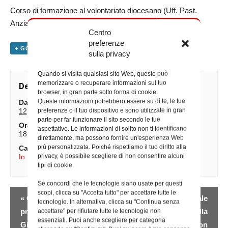
Corso di formazione al volontariato diocesano (Uff. Past.
Anziani e Malati)
Centro
preferenze
+ GOOGLE CALENDAR
+ ESPORTA IN ICAL
sulla privacy
Quando si visita qualsiasi sito Web, questo può
memorizzare o recuperare informazioni sul tuo
Dettagli
browser, in gran parte sotto forma di cookie.
Queste informazioni potrebbero essere su di te, le tue
Data:
preferenze o il tuo dispositivo e sono utilizzate in gran
12 Marzo 2025
parte per far funzionare il sito secondo le tue
Ora:
aspettative. Le informazioni di solito non ti identificano
18:00 - 20:00
direttamente, ma possono fornire un'esperienza Web
più personalizzata. Poiché rispettiamo il tuo diritto alla
Categorie Evento:
privacy, è possibile scegliere di non consentire alcuni
In Diocesi
,
Iniziative degli Uffici
tipi di cookie.
Se concordi che le tecnologie siano usate per questi
Evento
scopi, clicca su "Accetta tutto" per accettare tutte le
«
Giornata in
Catechesi quaresimale
tecnologie. In alternativa, clicca su "Continua senza
Navigazione
preparazione al
sul tema della
accettare" per rifiutare tutte le tecnologie non
essenziali. Puoi anche scegliere per categoria
Giubileo – ore 18.00
“Speranza che non