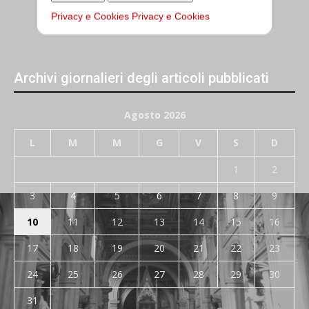
Privacy e Cookies
Privacy e Cookies
Archivi giornalieri degli articoli pubblicati
Agosto 2026
L
M
M
G
V
S
D
1
2
3
4
5
6
7
8
9
10
11
12
13
14
15
16
17
18
19
20
21
22
23
24
25
26
27
28
29
30
31