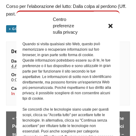
Corso per l’elaborazione del lutto: Dalla colpa al perdono (Uff.
past. familiare)
Centro
preferenze
+ GOOGLE CALENDAR
+ ESPORTA IN ICAL
sulla privacy
Quando si visita qualsiasi sito Web, questo può
memorizzare o recuperare informazioni sul tuo
Dettagli
browser, in gran parte sotto forma di cookie.
Queste informazioni potrebbero essere su di te, le tue
Data:
preferenze o il tuo dispositivo e sono utilizzate in gran
4 Aprile 2024
parte per far funzionare il sito secondo le tue
Ora:
aspettative. Le informazioni di solito non ti identificano
0:00
direttamente, ma possono fornire un'esperienza Web
più personalizzata. Poiché rispettiamo il tuo diritto alla
Categorie Evento:
privacy, è possibile scegliere di non consentire alcuni
In Diocesi
,
Iniziative degli Uffici
tipi di cookie.
Se concordi che le tecnologie siano usate per questi
Evento
scopi, clicca su "Accetta tutto" per accettare tutte le
«
“Gli altri siamo noi”:
Incontro di formazione
tecnologie. In alternativa, clicca su "Continua senza
Navigazione
Percorso
dei responsabili laici
accettare" per rifiutare tutte le tecnologie non
essenziali. Puoi anche scegliere per categoria
sull’intercultura per
dei centri filippini –