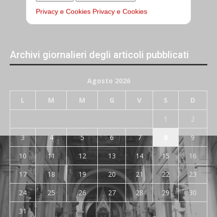
Privacy e Cookies
Privacy e Cookies
Archivi giornalieri degli articoli pubblicati
Agosto 2026
L
M
M
G
V
S
D
1
2
3
4
5
6
7
8
9
10
11
12
13
14
15
16
17
18
19
20
21
22
23
24
25
26
27
28
29
30
31