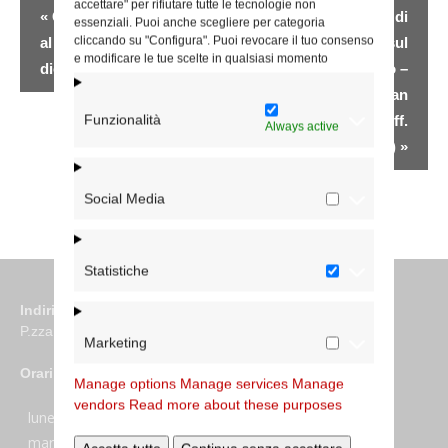
Evento
accettare" per rifiutare tutte le tecnologie non
«
Corso di formazione
Giornata di
essenziali. Puoi anche scegliere per categoria
Navigazione
cliccando su "Configura". Puoi revocare il tuo consenso
al volontariato
sensibilizzazione sul
e modificare le tue scelte in qualsiasi momento
diocesano
tema del cibo –
parrocchia San
Funzionalità
Giovanni Bosco (Uff.
Always active
caritas)
»
Social Media
Statistiche
Indirizzo
P.zza S. Giovanni in Laterano 6 00184 Roma
Marketing
Orari
Manage options
Manage services
Manage
vendors
Read more about these purposes
lunedi:
7:45–13:45
martedi:
7:45–13:15 e 14:00-17:30