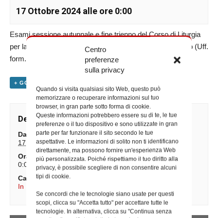
17 Ottobre 2024 alle ore 0:00
Esami sessione autunnale e fine trienno del Corso di Liturgia
per la pastorale – Pontificio Istituto Liturgico Sant’Anselmo (Uff.
Centro
form. liturgica)
preferenze
sulla privacy
+ GOOGLE CALENDAR
+ ESPORTA IN ICAL
Quando si visita qualsiasi sito Web, questo può
memorizzare o recuperare informazioni sul tuo
browser, in gran parte sotto forma di cookie.
Queste informazioni potrebbero essere su di te, le tue
Dettagli
preferenze o il tuo dispositivo e sono utilizzate in gran
parte per far funzionare il sito secondo le tue
Data:
aspettative. Le informazioni di solito non ti identificano
17 Ottobre 2024
direttamente, ma possono fornire un'esperienza Web
Ora:
più personalizzata. Poiché rispettiamo il tuo diritto alla
0:00
privacy, è possibile scegliere di non consentire alcuni
tipi di cookie.
Categorie Evento:
In Diocesi
,
Iniziative degli Uffici
Se concordi che le tecnologie siano usate per questi
scopi, clicca su "Accetta tutto" per accettare tutte le
tecnologie. In alternativa, clicca su "Continua senza