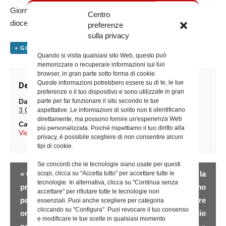
Giornata di programmazione pastorale con gli organismi
Centro
diocesani di partecipazione
preferenze
sulla privacy
+ GOOGLE CALENDAR
+ ESPORTA IN ICAL
Quando si visita qualsiasi sito Web, questo può
memorizzare o recuperare informazioni sul tuo
browser, in gran parte sotto forma di cookie.
Queste informazioni potrebbero essere su di te, le tue
Dettagli
preferenze o il tuo dispositivo e sono utilizzate in gran
parte per far funzionare il sito secondo le tue
Data:
aspettative. Le informazioni di solito non ti identificano
3 Giugno
direttamente, ma possono fornire un'esperienza Web
Categoria Evento:
più personalizzata. Poiché rispettiamo il tuo diritto alla
Vicario Generale
privacy, è possibile scegliere di non consentire alcuni
tipi di cookie.
Se concordi che le tecnologie siano usate per questi
Evento
«
Giornata di
Santa Messa presso la
scopi, clicca su "Accetta tutto" per accettare tutte le
Navigazione
tecnologie. In alternativa, clicca su "Continua senza
programmazione
parrocchia Santissimo
accettare" per rifiutare tutte le tecnologie non
pastorale con gli
Crocifisso e a seguire
essenziali. Puoi anche scegliere per categoria
cliccando su "Configura". Puoi revocare il tuo consenso
organismi diocesani di
incontra il consiglio
e modificare le tue scelte in qualsiasi momento