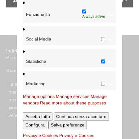
partecipazione
pastorale
»
Funzionalità
Always active
Social Media
Indirizzo
P.zza S. Giovanni in Laterano 6 00184 Roma
Statistiche
Orari
Marketing
lunedi:
7:45–13:45
martedi:
7:45–13:15 e 14:00-17:30
Manage options
Manage services
Manage
mercoledi:
7:45–13:15 e 14:00-17:30
vendors
Read more about these purposes
giovedi:
7:45–13:45
venerdi:
7:45–13:45
Accetta tutto
Continua senza accettare
Configura
Salva preferenze
Privacy e Cookies
Privacy e Cookies