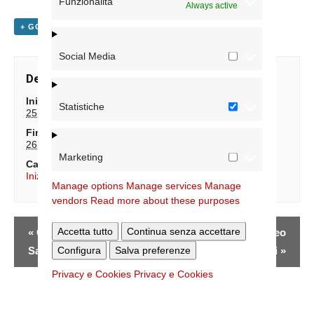
Funzionalità
Always active
+ GOOGLE CALENDAR
+ ESPORTA IN ICAL
Social Media
Dettagli
Inizio:
Statistiche
25 Giugno 2025
Fine:
26 Giugno 2025
Marketing
Categoria Evento:
Iniziative Giubileo 25
Manage options
Manage services
Manage
vendors
Read more about these purposes
Evento
Accetta tutto
Continua senza accettare
«
Giubileo dei
Partecipa al Giubileo
Navigazione
Configura
Salva preferenze
Sacerdoti
dei Vescovi
»
Privacy e Cookies
Privacy e Cookies