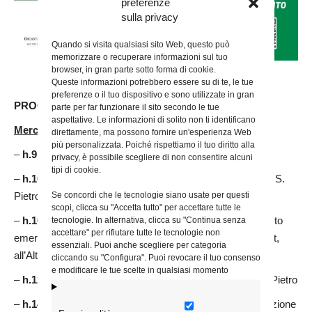
preferenze
sulla privacy
Quando si visita qualsiasi sito Web, questo può
memorizzare o recuperare informazioni sul tuo
browser, in gran parte sotto forma di cookie.
Queste informazioni potrebbero essere su di te, le tue
preferenze o il tuo dispositivo e sono utilizzate in gran
PROGRAMMA
parte per far funzionare il sito secondo le tue
aspettative. Le informazioni di solito non ti identificano
Mercoledì 25 giugno
direttamente, ma possono fornire un'esperienza Web
più personalizzata. Poiché rispettiamo il tuo diritto alla
–
h.9.30
: Ritrovo nel Braccio di Costantino
privacy, è possibile scegliere di non consentire alcuni
tipi di cookie.
–
h.10.00
: Pellegrinaggio alla Porta Santa della Basilica di S.
Se concordi che le tecnologie siano usate per questi
Pietro
scopi, clicca su "Accetta tutto" per accettare tutte le
–
h.10.30
: Celebrazione Eucaristica, presieduta dal Prefetto
tecnologie. In alternativa, clicca su "Continua senza
accettare" per rifiutare tutte le tecnologie non
emerito del Dicastero per i vescovi, S.E.R. il Card. Ouellet,
essenziali. Puoi anche scegliere per categoria
all’Altare della Cattedra della Basilica di S. Pietro
cliccando su "Configura". Puoi revocare il tuo consenso
e modificare le tue scelte in qualsiasi momento
–
h.12.00
: Catechesi del Santo Padre nella Basilica di S. Pietro
–
h.14.00
: Pranzo, offerto dal Dicastero per l’Evangelizzazione